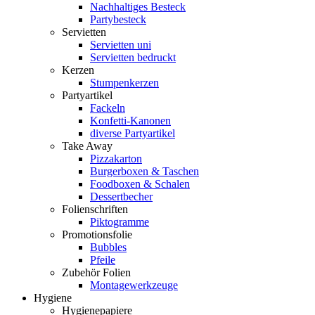
Nachhaltiges Besteck
Partybesteck
Servietten
Servietten uni
Servietten bedruckt
Kerzen
Stumpenkerzen
Partyartikel
Fackeln
Konfetti-Kanonen
diverse Partyartikel
Take Away
Pizzakarton
Burgerboxen & Taschen
Foodboxen & Schalen
Dessertbecher
Folienschriften
Piktogramme
Promotionsfolie
Bubbles
Pfeile
Zubehör Folien
Montagewerkzeuge
Hygiene
Hygienepapiere