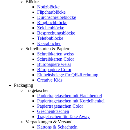
Blöcke
Notizblöcke
Flipchartblöcke
Durchschreibeblöcke
Ringbuchblöcke
Zeichenblöcke
Besprechungsblöcke
Telefonblöcke
Kassabücher
Schreibkarten & Papiere
Schreibkarten weiss
Schreibkarten Color
Büropapiere weiss
Büropapiere Color
Einheitsbelege für QR-Rechnung
Creative Kids
Packaging
Tragetaschen
Papiertragetaschen mit Flachhenkel
Papiertragetaschen mit Kordelhenkel
Papiertragetaschen Color
Geschenktaschen
Tragetaschen für Take Away
Verpackungen & Versand
Kartons & Schachteln