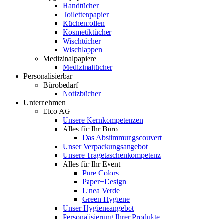
Handtücher
Toilettenpapier
Küchenrollen
Kosmetiktücher
Wischtücher
Wischlappen
Medizinalpapiere
Medizinaltücher
Personalisierbar
Bürobedarf
Notizbücher
Unternehmen
Elco AG
Unsere Kernkompetenzen
Alles für Ihr Büro
Das Abstimmungscouvert
Unser Verpackungsangebot
Unsere Tragetaschenkompetenz
Alles für Ihr Event
Pure Colors
Paper+Design
Linea Verde
Green Hygiene
Unser Hygieneangebot
Personalisierung Ihrer Produkte