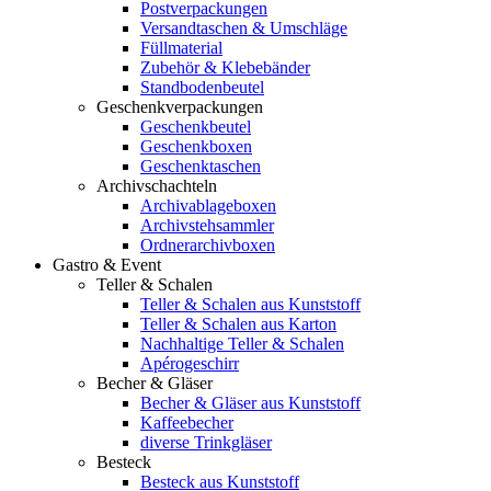
Postverpackungen
Versandtaschen & Umschläge
Füllmaterial
Zubehör & Klebebänder
Standbodenbeutel
Geschenkverpackungen
Geschenkbeutel
Geschenkboxen
Geschenktaschen
Archivschachteln
Archivablageboxen
Archivstehsammler
Ordnerarchivboxen
Gastro & Event
Teller & Schalen
Teller & Schalen aus Kunststoff
Teller & Schalen aus Karton
Nachhaltige Teller & Schalen
Apérogeschirr
Becher & Gläser
Becher & Gläser aus Kunststoff
Kaffeebecher
diverse Trinkgläser
Besteck
Besteck aus Kunststoff