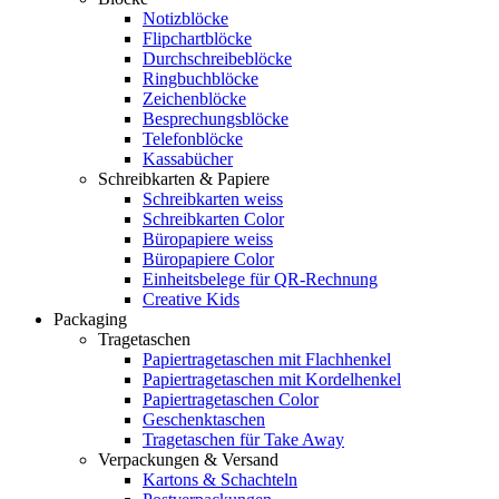
Notizblöcke
Flipchartblöcke
Durchschreibeblöcke
Ringbuchblöcke
Zeichenblöcke
Besprechungsblöcke
Telefonblöcke
Kassabücher
Schreibkarten & Papiere
Schreibkarten weiss
Schreibkarten Color
Büropapiere weiss
Büropapiere Color
Einheitsbelege für QR-Rechnung
Creative Kids
Packaging
Tragetaschen
Papiertragetaschen mit Flachhenkel
Papiertragetaschen mit Kordelhenkel
Papiertragetaschen Color
Geschenktaschen
Tragetaschen für Take Away
Verpackungen & Versand
Kartons & Schachteln