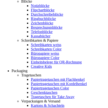
Blöcke
Notizblöcke
Flipchartblöcke
Durchschreibeblöcke
Ringbuchblöcke
Zeichenblöcke
Besprechungsblöcke
Telefonblöcke
Kassabücher
Schreibkarten & Papiere
Schreibkarten weiss
Schreibkarten Color
Büropapiere weiss
Büropapiere Color
Einheitsbelege für QR-Rechnung
Creative Kids
Packaging
Tragetaschen
Papiertragetaschen mit Flachhenkel
Papiertragetaschen mit Kordelhenkel
Papiertragetaschen Color
Geschenktaschen
Tragetaschen für Take Away
Verpackungen & Versand
Kartons & Schachteln