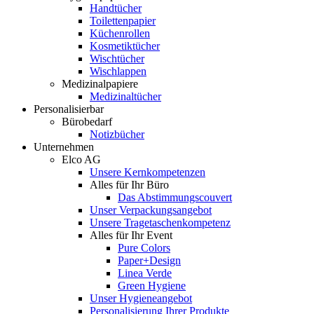
Handtücher
Toilettenpapier
Küchenrollen
Kosmetiktücher
Wischtücher
Wischlappen
Medizinalpapiere
Medizinaltücher
Personalisierbar
Bürobedarf
Notizbücher
Unternehmen
Elco AG
Unsere Kernkompetenzen
Alles für Ihr Büro
Das Abstimmungscouvert
Unser Verpackungsangebot
Unsere Tragetaschenkompetenz
Alles für Ihr Event
Pure Colors
Paper+Design
Linea Verde
Green Hygiene
Unser Hygieneangebot
Personalisierung Ihrer Produkte