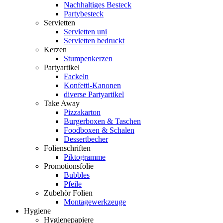
Nachhaltiges Besteck
Partybesteck
Servietten
Servietten uni
Servietten bedruckt
Kerzen
Stumpenkerzen
Partyartikel
Fackeln
Konfetti-Kanonen
diverse Partyartikel
Take Away
Pizzakarton
Burgerboxen & Taschen
Foodboxen & Schalen
Dessertbecher
Folienschriften
Piktogramme
Promotionsfolie
Bubbles
Pfeile
Zubehör Folien
Montagewerkzeuge
Hygiene
Hygienepapiere