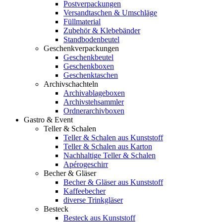
Postverpackungen
Versandtaschen & Umschläge
Füllmaterial
Zubehör & Klebebänder
Standbodenbeutel
Geschenkverpackungen
Geschenkbeutel
Geschenkboxen
Geschenktaschen
Archivschachteln
Archivablageboxen
Archivstehsammler
Ordnerarchivboxen
Gastro & Event
Teller & Schalen
Teller & Schalen aus Kunststoff
Teller & Schalen aus Karton
Nachhaltige Teller & Schalen
Apérogeschirr
Becher & Gläser
Becher & Gläser aus Kunststoff
Kaffeebecher
diverse Trinkgläser
Besteck
Besteck aus Kunststoff