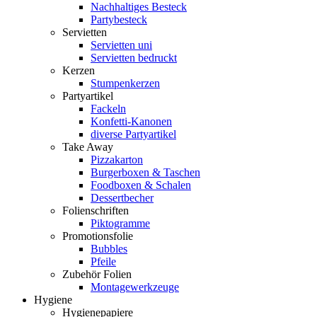
Nachhaltiges Besteck
Partybesteck
Servietten
Servietten uni
Servietten bedruckt
Kerzen
Stumpenkerzen
Partyartikel
Fackeln
Konfetti-Kanonen
diverse Partyartikel
Take Away
Pizzakarton
Burgerboxen & Taschen
Foodboxen & Schalen
Dessertbecher
Folienschriften
Piktogramme
Promotionsfolie
Bubbles
Pfeile
Zubehör Folien
Montagewerkzeuge
Hygiene
Hygienepapiere