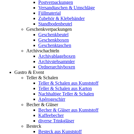
Postverpackungen
Versandtaschen & Umschläge
Füllmaterial
Zubehör & Klebebänder
Standbodenbeutel
Geschenkverpackungen
Geschenkbeutel
Geschenkboxen
Geschenktaschen
Archivschachteln
Archivablageboxen
Archivstehsammler
Ordnerarchivboxen
Gastro & Event
Teller & Schalen
Teller & Schalen aus Kunststoff
Teller & Schalen aus Karton
Nachhaltige Teller & Schalen
Apérogeschirr
Becher & Gläser
Becher & Gläser aus Kunststoff
Kaffeebecher
diverse Trinkgläser
Besteck
Besteck aus Kunststoff