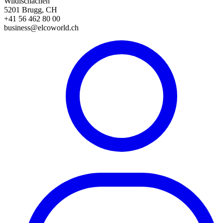
Wildischachen
5201 Brugg, CH
+41 56 462 80 00
business@elcoworld.ch