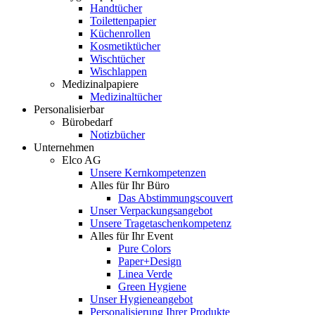
Handtücher
Toilettenpapier
Küchenrollen
Kosmetiktücher
Wischtücher
Wischlappen
Medizinalpapiere
Medizinaltücher
Personalisierbar
Bürobedarf
Notizbücher
Unternehmen
Elco AG
Unsere Kernkompetenzen
Alles für Ihr Büro
Das Abstimmungscouvert
Unser Verpackungsangebot
Unsere Tragetaschenkompetenz
Alles für Ihr Event
Pure Colors
Paper+Design
Linea Verde
Green Hygiene
Unser Hygieneangebot
Personalisierung Ihrer Produkte