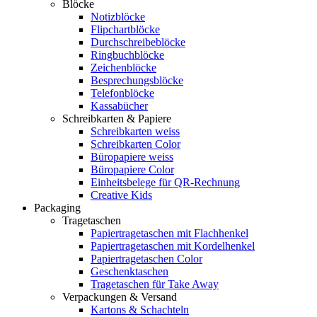
Blöcke
Notizblöcke
Flipchartblöcke
Durchschreibeblöcke
Ringbuchblöcke
Zeichenblöcke
Besprechungsblöcke
Telefonblöcke
Kassabücher
Schreibkarten & Papiere
Schreibkarten weiss
Schreibkarten Color
Büropapiere weiss
Büropapiere Color
Einheitsbelege für QR-Rechnung
Creative Kids
Packaging
Tragetaschen
Papiertragetaschen mit Flachhenkel
Papiertragetaschen mit Kordelhenkel
Papiertragetaschen Color
Geschenktaschen
Tragetaschen für Take Away
Verpackungen & Versand
Kartons & Schachteln