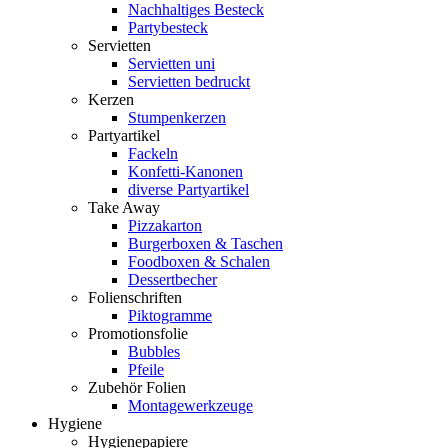
Nachhaltiges Besteck
Partybesteck
Servietten
Servietten uni
Servietten bedruckt
Kerzen
Stumpenkerzen
Partyartikel
Fackeln
Konfetti-Kanonen
diverse Partyartikel
Take Away
Pizzakarton
Burgerboxen & Taschen
Foodboxen & Schalen
Dessertbecher
Folienschriften
Piktogramme
Promotionsfolie
Bubbles
Pfeile
Zubehör Folien
Montagewerkzeuge
Hygiene
Hygienepapiere