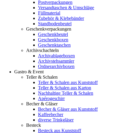
Postverpackungen
Versandtaschen & Umschläge
Füllmaterial
Zubehör & Klebebänder
Standbodenbeutel
Geschenkverpackungen
Geschenkbeutel
Geschenkboxen
Geschenktaschen
Archivschachteln
Archivablageboxen
Archivstehsammler
Ordnerarchivboxen
Gastro & Event
Teller & Schalen
Teller & Schalen aus Kunststoff
Teller & Schalen aus Karton
Nachhaltige Teller & Schalen
Apérogeschirr
Becher & Gläser
Becher & Gläser aus Kunststoff
Kaffeebecher
diverse Trinkgläser
Besteck
Besteck aus Kunststoff