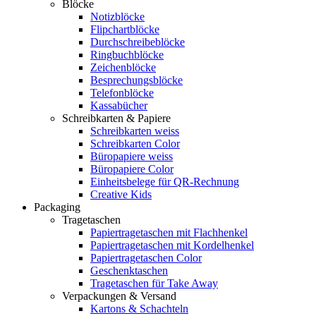
Blöcke
Notizblöcke
Flipchartblöcke
Durchschreibeblöcke
Ringbuchblöcke
Zeichenblöcke
Besprechungsblöcke
Telefonblöcke
Kassabücher
Schreibkarten & Papiere
Schreibkarten weiss
Schreibkarten Color
Büropapiere weiss
Büropapiere Color
Einheitsbelege für QR-Rechnung
Creative Kids
Packaging
Tragetaschen
Papiertragetaschen mit Flachhenkel
Papiertragetaschen mit Kordelhenkel
Papiertragetaschen Color
Geschenktaschen
Tragetaschen für Take Away
Verpackungen & Versand
Kartons & Schachteln