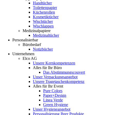
Handtücher
Toilettenpapier
Küchenrollen
Kosmetiktücher
Wischtücher
Wischlappen
Medizinalpapiere
Medizinaltücher
Personalisierbar
Bürobedarf
Notizbücher
Unternehmen
Elco AG
Unsere Kernkompetenzen
Alles für Ihr Büro
Das Abstimmungscouvert
Unser Verpackungsangebot
Unsere Tragetaschenkompetenz
Alles für Ihr Event
Pure Colors
Paper+Design
Linea Verde
Green Hygiene
Unser Hygieneangebot
Personalisierung Ihrer Produkte