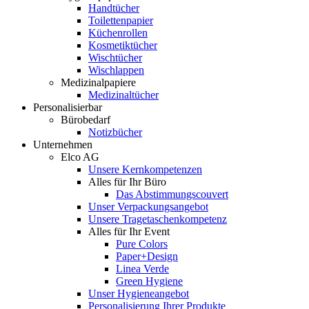
Handtücher
Toilettenpapier
Küchenrollen
Kosmetiktücher
Wischtücher
Wischlappen
Medizinalpapiere
Medizinaltücher
Personalisierbar
Bürobedarf
Notizbücher
Unternehmen
Elco AG
Unsere Kernkompetenzen
Alles für Ihr Büro
Das Abstimmungscouvert
Unser Verpackungsangebot
Unsere Tragetaschenkompetenz
Alles für Ihr Event
Pure Colors
Paper+Design
Linea Verde
Green Hygiene
Unser Hygieneangebot
Personalisierung Ihrer Produkte