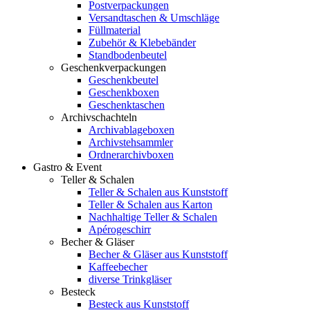
Postverpackungen
Versandtaschen & Umschläge
Füllmaterial
Zubehör & Klebebänder
Standbodenbeutel
Geschenkverpackungen
Geschenkbeutel
Geschenkboxen
Geschenktaschen
Archivschachteln
Archivablageboxen
Archivstehsammler
Ordnerarchivboxen
Gastro & Event
Teller & Schalen
Teller & Schalen aus Kunststoff
Teller & Schalen aus Karton
Nachhaltige Teller & Schalen
Apérogeschirr
Becher & Gläser
Becher & Gläser aus Kunststoff
Kaffeebecher
diverse Trinkgläser
Besteck
Besteck aus Kunststoff