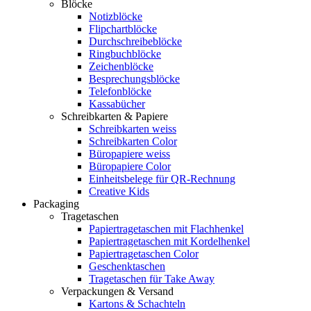
Blöcke
Notizblöcke
Flipchartblöcke
Durchschreibeblöcke
Ringbuchblöcke
Zeichenblöcke
Besprechungsblöcke
Telefonblöcke
Kassabücher
Schreibkarten & Papiere
Schreibkarten weiss
Schreibkarten Color
Büropapiere weiss
Büropapiere Color
Einheitsbelege für QR-Rechnung
Creative Kids
Packaging
Tragetaschen
Papiertragetaschen mit Flachhenkel
Papiertragetaschen mit Kordelhenkel
Papiertragetaschen Color
Geschenktaschen
Tragetaschen für Take Away
Verpackungen & Versand
Kartons & Schachteln