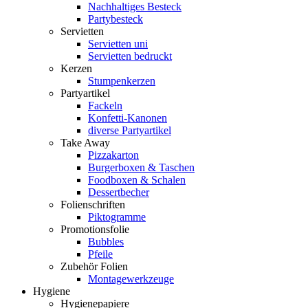
Nachhaltiges Besteck
Partybesteck
Servietten
Servietten uni
Servietten bedruckt
Kerzen
Stumpenkerzen
Partyartikel
Fackeln
Konfetti-Kanonen
diverse Partyartikel
Take Away
Pizzakarton
Burgerboxen & Taschen
Foodboxen & Schalen
Dessertbecher
Folienschriften
Piktogramme
Promotionsfolie
Bubbles
Pfeile
Zubehör Folien
Montagewerkzeuge
Hygiene
Hygienepapiere