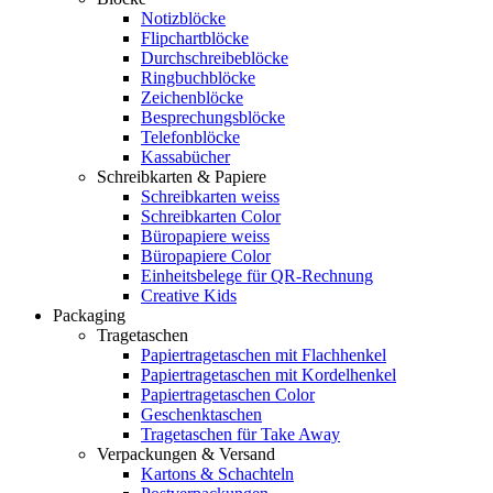
Notizblöcke
Flipchartblöcke
Durchschreibeblöcke
Ringbuchblöcke
Zeichenblöcke
Besprechungsblöcke
Telefonblöcke
Kassabücher
Schreibkarten & Papiere
Schreibkarten weiss
Schreibkarten Color
Büropapiere weiss
Büropapiere Color
Einheitsbelege für QR-Rechnung
Creative Kids
Packaging
Tragetaschen
Papiertragetaschen mit Flachhenkel
Papiertragetaschen mit Kordelhenkel
Papiertragetaschen Color
Geschenktaschen
Tragetaschen für Take Away
Verpackungen & Versand
Kartons & Schachteln