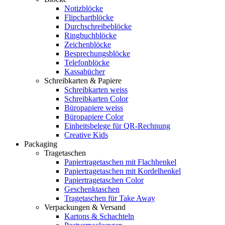
Notizblöcke
Flipchartblöcke
Durchschreibeblöcke
Ringbuchblöcke
Zeichenblöcke
Besprechungsblöcke
Telefonblöcke
Kassabücher
Schreibkarten & Papiere
Schreibkarten weiss
Schreibkarten Color
Büropapiere weiss
Büropapiere Color
Einheitsbelege für QR-Rechnung
Creative Kids
Packaging
Tragetaschen
Papiertragetaschen mit Flachhenkel
Papiertragetaschen mit Kordelhenkel
Papiertragetaschen Color
Geschenktaschen
Tragetaschen für Take Away
Verpackungen & Versand
Kartons & Schachteln