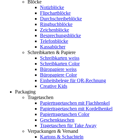
Blöcke
Notizblöcke
Flipchartblöcke
Durchschreibeblöcke
Ringbuchblöcke
Zeichenblöcke
Besprechungsblöcke
Telefonblöcke
Kassabücher
Schreibkarten & Papiere
Schreibkarten weiss
Schreibkarten Color
Büropapiere weiss
Büropapiere Color
Einheitsbelege für QR-Rechnung
Creative Kids
Packaging
Tragetaschen
Papiertragetaschen mit Flachhenkel
Papiertragetaschen mit Kordelhenkel
Papiertragetaschen Color
Geschenktaschen
Tragetaschen für Take Away
Verpackungen & Versand
Kartons & Schachteln