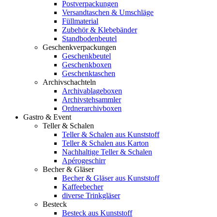
Postverpackungen
Versandtaschen & Umschläge
Füllmaterial
Zubehör & Klebebänder
Standbodenbeutel
Geschenkverpackungen
Geschenkbeutel
Geschenkboxen
Geschenktaschen
Archivschachteln
Archivablageboxen
Archivstehsammler
Ordnerarchivboxen
Gastro & Event
Teller & Schalen
Teller & Schalen aus Kunststoff
Teller & Schalen aus Karton
Nachhaltige Teller & Schalen
Apérogeschirr
Becher & Gläser
Becher & Gläser aus Kunststoff
Kaffeebecher
diverse Trinkgläser
Besteck
Besteck aus Kunststoff