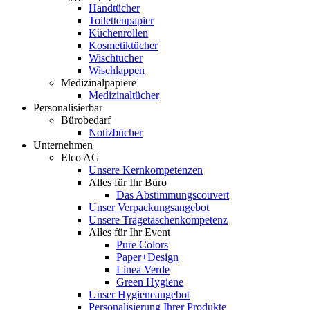
Handtücher
Toilettenpapier
Küchenrollen
Kosmetiktücher
Wischtücher
Wischlappen
Medizinalpapiere
Medizinaltücher
Personalisierbar
Bürobedarf
Notizbücher
Unternehmen
Elco AG
Unsere Kernkompetenzen
Alles für Ihr Büro
Das Abstimmungscouvert
Unser Verpackungsangebot
Unsere Tragetaschenkompetenz
Alles für Ihr Event
Pure Colors
Paper+Design
Linea Verde
Green Hygiene
Unser Hygieneangebot
Personalisierung Ihrer Produkte