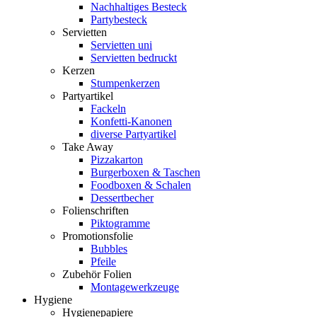
Nachhaltiges Besteck
Partybesteck
Servietten
Servietten uni
Servietten bedruckt
Kerzen
Stumpenkerzen
Partyartikel
Fackeln
Konfetti-Kanonen
diverse Partyartikel
Take Away
Pizzakarton
Burgerboxen & Taschen
Foodboxen & Schalen
Dessertbecher
Folienschriften
Piktogramme
Promotionsfolie
Bubbles
Pfeile
Zubehör Folien
Montagewerkzeuge
Hygiene
Hygienepapiere