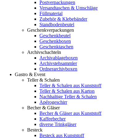
Postverpackungen
Versandtaschen & Umschläge
Füllmaterial
Zubehör & Klebebänder
Standbodenbeutel
Geschenkverpackungen
Geschenkbeutel
Geschenkboxen
Geschenktaschen
Archivschachteln
Archivablageboxen
Archivstehsammler
Ordnerarchivboxen
Gastro & Event
Teller & Schalen
Teller & Schalen aus Kunststoff
Teller & Schalen aus Karton
Nachhaltige Teller & Schalen
Apérogeschirr
Becher & Gläser
Becher & Gläser aus Kunststoff
Kaffeebecher
diverse Trinkgläser
Besteck
Besteck aus Kunststoff