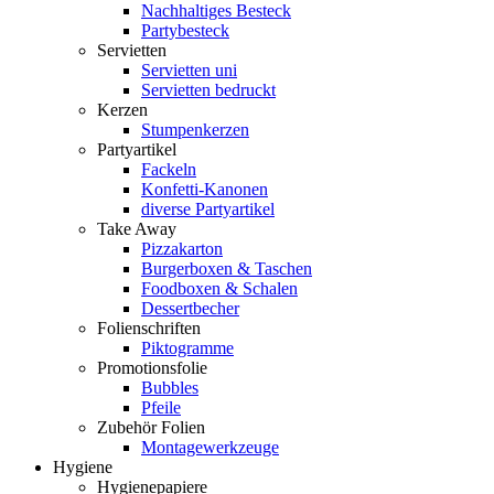
Nachhaltiges Besteck
Partybesteck
Servietten
Servietten uni
Servietten bedruckt
Kerzen
Stumpenkerzen
Partyartikel
Fackeln
Konfetti-Kanonen
diverse Partyartikel
Take Away
Pizzakarton
Burgerboxen & Taschen
Foodboxen & Schalen
Dessertbecher
Folienschriften
Piktogramme
Promotionsfolie
Bubbles
Pfeile
Zubehör Folien
Montagewerkzeuge
Hygiene
Hygienepapiere