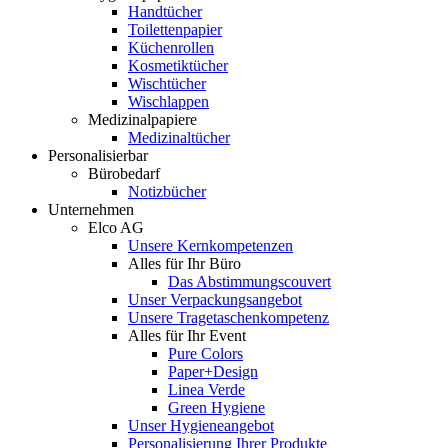
Handtücher
Toilettenpapier
Küchenrollen
Kosmetiktücher
Wischtücher
Wischlappen
Medizinalpapiere
Medizinaltücher
Personalisierbar
Bürobedarf
Notizbücher
Unternehmen
Elco AG
Unsere Kernkompetenzen
Alles für Ihr Büro
Das Abstimmungscouvert
Unser Verpackungsangebot
Unsere Tragetaschenkompetenz
Alles für Ihr Event
Pure Colors
Paper+Design
Linea Verde
Green Hygiene
Unser Hygieneangebot
Personalisierung Ihrer Produkte