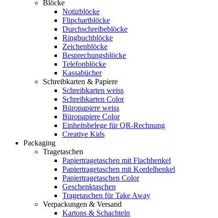
Blöcke
Notizblöcke
Flipchartblöcke
Durchschreibeblöcke
Ringbuchblöcke
Zeichenblöcke
Besprechungsblöcke
Telefonblöcke
Kassabücher
Schreibkarten & Papiere
Schreibkarten weiss
Schreibkarten Color
Büropapiere weiss
Büropapiere Color
Einheitsbelege für QR-Rechnung
Creative Kids
Packaging
Tragetaschen
Papiertragetaschen mit Flachhenkel
Papiertragetaschen mit Kordelhenkel
Papiertragetaschen Color
Geschenktaschen
Tragetaschen für Take Away
Verpackungen & Versand
Kartons & Schachteln