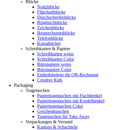
Blöcke
Notizblöcke
Flipchartblöcke
Durchschreibeblöcke
Ringbuchblöcke
Zeichenblöcke
Besprechungsblöcke
Telefonblöcke
Kassabücher
Schreibkarten & Papiere
Schreibkarten weiss
Schreibkarten Color
Büropapiere weiss
Büropapiere Color
Einheitsbelege für QR-Rechnung
Creative Kids
Packaging
Tragetaschen
Papiertragetaschen mit Flachhenkel
Papiertragetaschen mit Kordelhenkel
Papiertragetaschen Color
Geschenktaschen
Tragetaschen für Take Away
Verpackungen & Versand
Kartons & Schachteln