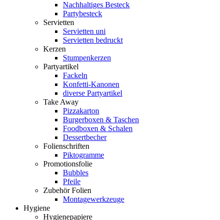
Nachhaltiges Besteck
Partybesteck
Servietten
Servietten uni
Servietten bedruckt
Kerzen
Stumpenkerzen
Partyartikel
Fackeln
Konfetti-Kanonen
diverse Partyartikel
Take Away
Pizzakarton
Burgerboxen & Taschen
Foodboxen & Schalen
Dessertbecher
Folienschriften
Piktogramme
Promotionsfolie
Bubbles
Pfeile
Zubehör Folien
Montagewerkzeuge
Hygiene
Hygienepapiere