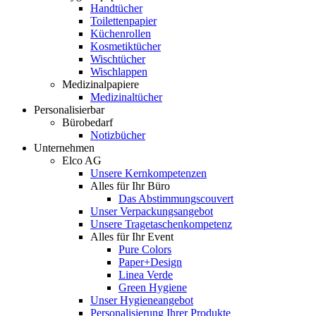
Handtücher
Toilettenpapier
Küchenrollen
Kosmetiktücher
Wischtücher
Wischlappen
Medizinalpapiere
Medizinaltücher
Personalisierbar
Bürobedarf
Notizbücher
Unternehmen
Elco AG
Unsere Kernkompetenzen
Alles für Ihr Büro
Das Abstimmungscouvert
Unser Verpackungsangebot
Unsere Tragetaschenkompetenz
Alles für Ihr Event
Pure Colors
Paper+Design
Linea Verde
Green Hygiene
Unser Hygieneangebot
Personalisierung Ihrer Produkte