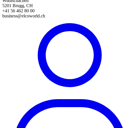
Wildischachen
5201 Brugg, CH
+41 56 462 80 00
business@elcoworld.ch