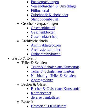
Postverpackungen
Versandtaschen & Umschläge
Füllmaterial
Zubehör & Klebebänder
Standbodenbeutel
Geschenkverpackungen
Geschenkbeutel
Geschenkboxen
Geschenktaschen
Archivschachteln
Archivablageboxen
Archivstehsammler
Ordnerarchivboxen
Gastro & Event
Teller & Schalen
Teller & Schalen aus Kunststoff
Teller & Schalen aus Karton
Nachhaltige Teller & Schalen
Apérogeschirr
Becher & Gläser
Becher & Gläser aus Kunststoff
Kaffeebecher
diverse Trinkgläser
Besteck
Besteck aus Kunststoff