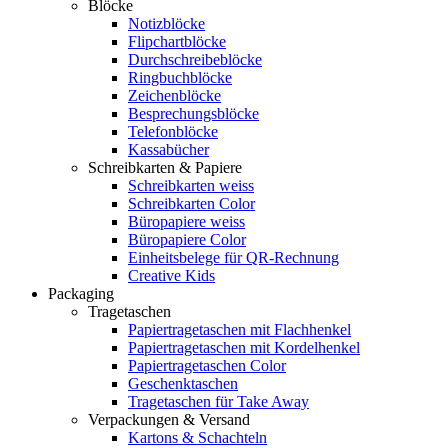
Blöcke
Notizblöcke
Flipchartblöcke
Durchschreibeblöcke
Ringbuchblöcke
Zeichenblöcke
Besprechungsblöcke
Telefonblöcke
Kassabücher
Schreibkarten & Papiere
Schreibkarten weiss
Schreibkarten Color
Büropapiere weiss
Büropapiere Color
Einheitsbelege für QR-Rechnung
Creative Kids
Packaging
Tragetaschen
Papiertragetaschen mit Flachhenkel
Papiertragetaschen mit Kordelhenkel
Papiertragetaschen Color
Geschenktaschen
Tragetaschen für Take Away
Verpackungen & Versand
Kartons & Schachteln