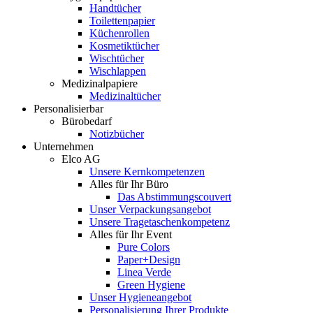
Handtücher
Toilettenpapier
Küchenrollen
Kosmetiktücher
Wischtücher
Wischlappen
Medizinalpapiere
Medizinaltücher
Personalisierbar
Bürobedarf
Notizbücher
Unternehmen
Elco AG
Unsere Kernkompetenzen
Alles für Ihr Büro
Das Abstimmungscouvert
Unser Verpackungsangebot
Unsere Tragetaschenkompetenz
Alles für Ihr Event
Pure Colors
Paper+Design
Linea Verde
Green Hygiene
Unser Hygieneangebot
Personalisierung Ihrer Produkte