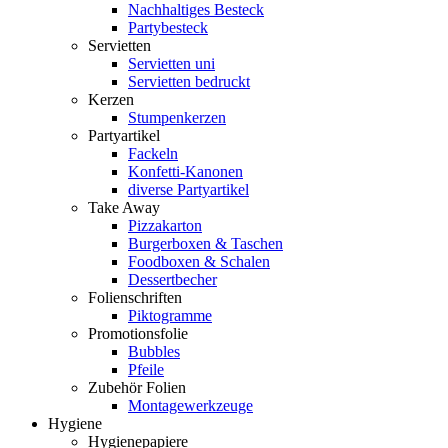
Nachhaltiges Besteck
Partybesteck
Servietten
Servietten uni
Servietten bedruckt
Kerzen
Stumpenkerzen
Partyartikel
Fackeln
Konfetti-Kanonen
diverse Partyartikel
Take Away
Pizzakarton
Burgerboxen & Taschen
Foodboxen & Schalen
Dessertbecher
Folienschriften
Piktogramme
Promotionsfolie
Bubbles
Pfeile
Zubehör Folien
Montagewerkzeuge
Hygiene
Hygienepapiere