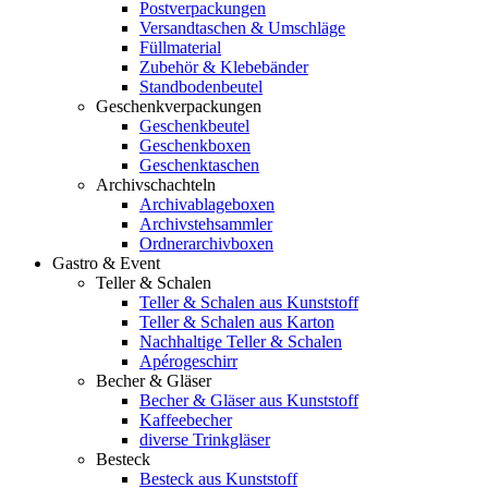
Postverpackungen
Versandtaschen & Umschläge
Füllmaterial
Zubehör & Klebebänder
Standbodenbeutel
Geschenkverpackungen
Geschenkbeutel
Geschenkboxen
Geschenktaschen
Archivschachteln
Archivablageboxen
Archivstehsammler
Ordnerarchivboxen
Gastro & Event
Teller & Schalen
Teller & Schalen aus Kunststoff
Teller & Schalen aus Karton
Nachhaltige Teller & Schalen
Apérogeschirr
Becher & Gläser
Becher & Gläser aus Kunststoff
Kaffeebecher
diverse Trinkgläser
Besteck
Besteck aus Kunststoff