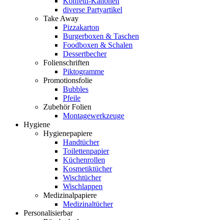
Konfetti-Kanonen
diverse Partyartikel
Take Away
Pizzakarton
Burgerboxen & Taschen
Foodboxen & Schalen
Dessertbecher
Folienschriften
Piktogramme
Promotionsfolie
Bubbles
Pfeile
Zubehör Folien
Montagewerkzeuge
Hygiene
Hygienepapiere
Handtücher
Toilettenpapier
Küchenrollen
Kosmetiktücher
Wischtücher
Wischlappen
Medizinalpapiere
Medizinaltücher
Personalisierbar