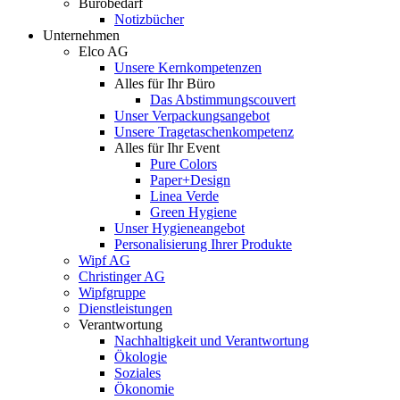
Bürobedarf
Notizbücher
Unternehmen
Elco AG
Unsere Kernkompetenzen
Alles für Ihr Büro
Das Abstimmungscouvert
Unser Verpackungsangebot
Unsere Tragetaschenkompetenz
Alles für Ihr Event
Pure Colors
Paper+Design
Linea Verde
Green Hygiene
Unser Hygieneangebot
Personalisierung Ihrer Produkte
Wipf AG
Christinger AG
Wipfgruppe
Dienstleistungen
Verantwortung
Nachhaltigkeit und Verantwortung
Ökologie
Soziales
Ökonomie