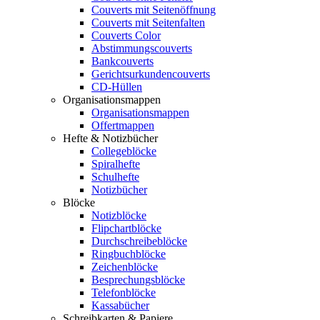
Couverts mit Seitenöffnung
Couverts mit Seitenfalten
Couverts Color
Abstimmungscouverts
Bankcouverts
Gerichtsurkundencouverts
CD-Hüllen
Organisationsmappen
Organisationsmappen
Offertmappen
Hefte & Notizbücher
Collegeblöcke
Spiralhefte
Schulhefte
Notizbücher
Blöcke
Notizblöcke
Flipchartblöcke
Durchschreibeblöcke
Ringbuchblöcke
Zeichenblöcke
Besprechungsblöcke
Telefonblöcke
Kassabücher
Schreibkarten & Papiere