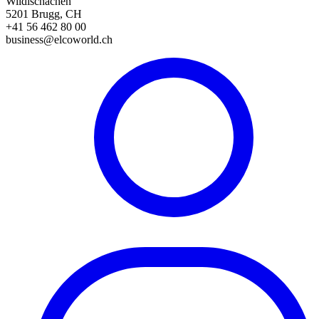
Wildischachen
5201 Brugg, CH
+41 56 462 80 00
business@elcoworld.ch