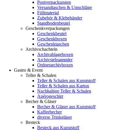
Postverpackungen
Versandtaschen & Umschläge
Füllmaterial
Zubehör & Klebebänder
Standbodenbeutel
Geschenkverpackungen
Geschenkbeutel
Geschenkboxen
Geschenktaschen
Archivschachteln
Archivablageboxen
Archivstehsammler
Ordnerarchivboxen
Gastro & Event
Teller & Schalen
Teller & Schalen aus Kunststoff
Teller & Schalen aus Karton
Nachhaltige Teller & Schalen
Apérogeschirr
Becher & Gläser
Becher & Gläser aus Kunststoff
Kaffeebecher
diverse Trinkgläser
Besteck
Besteck aus Kunststoff