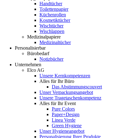
Handtücher
Toilettenpapier
Küchenrollen
Kosmetiktücher
Wischtücher
Wischlappen
Medizinalpapiere
Medizinaltücher
Personalisierbar
Bürobedarf
Notizbücher
Unternehmen
Elco AG
Unsere Kernkompetenzen
Alles für Ihr Büro
Das Abstimmungscouvert
Unser Verpackungsangebot
Unsere Tragetaschenkompetenz
Alles für Ihr Event
Pure Colors
Paper+Design
Linea Verde
Green Hygiene
Unser Hygieneangebot
Personalisierung Ihrer Produkte