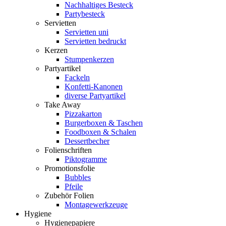
Nachhaltiges Besteck
Partybesteck
Servietten
Servietten uni
Servietten bedruckt
Kerzen
Stumpenkerzen
Partyartikel
Fackeln
Konfetti-Kanonen
diverse Partyartikel
Take Away
Pizzakarton
Burgerboxen & Taschen
Foodboxen & Schalen
Dessertbecher
Folienschriften
Piktogramme
Promotionsfolie
Bubbles
Pfeile
Zubehör Folien
Montagewerkzeuge
Hygiene
Hygienepapiere