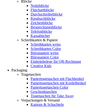
Blöcke
Notizblöcke
Flipchartblöcke
Durchschreibeblöcke
Ringbuchblöcke
Zeichenblöcke
Besprechungsblöcke
Telefonblöcke
Kassabücher
Schreibkarten & Papiere
Schreibkarten weiss
Schreibkarten Color
Büropapiere weiss
Büropapiere Color
Einheitsbelege für QR-Rechnung
Creative Kids
Packaging
Tragetaschen
Papiertragetaschen mit Flachhenkel
Papiertragetaschen mit Kordelhenkel
Papiertragetaschen Color
Geschenktaschen
Tragetaschen für Take Away
Verpackungen & Versand
Kartons & Schachteln