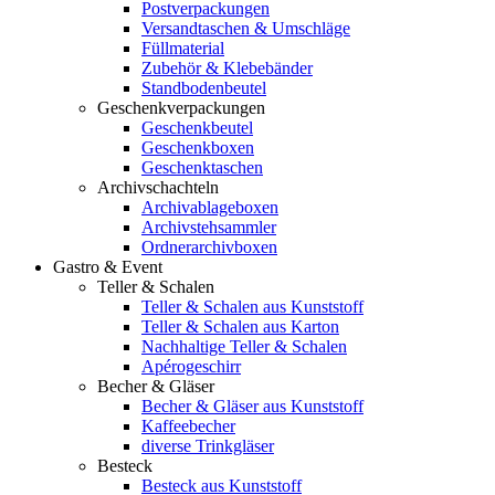
Postverpackungen
Versandtaschen & Umschläge
Füllmaterial
Zubehör & Klebebänder
Standbodenbeutel
Geschenkverpackungen
Geschenkbeutel
Geschenkboxen
Geschenktaschen
Archivschachteln
Archivablageboxen
Archivstehsammler
Ordnerarchivboxen
Gastro & Event
Teller & Schalen
Teller & Schalen aus Kunststoff
Teller & Schalen aus Karton
Nachhaltige Teller & Schalen
Apérogeschirr
Becher & Gläser
Becher & Gläser aus Kunststoff
Kaffeebecher
diverse Trinkgläser
Besteck
Besteck aus Kunststoff