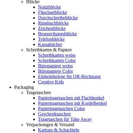
Blöcke
Notizblöcke
Flipchartblöcke
Durchschreibeblöcke
Ringbuchblöcke
Zeichenblöcke
Besprechungsblöcke
Telefonblöcke
Kassabücher
Schreibkarten & Papiere
Schreibkarten weiss
Schreibkarten Color
Büropapiere weiss
Büropapiere Color
Einheitsbelege für QR-Rechnung
Creative Kids
Packaging
Tragetaschen
Papiertragetaschen mit Flachhenkel
Papiertragetaschen mit Kordelhenkel
Papiertragetaschen Color
Geschenktaschen
Tragetaschen für Take Away
Verpackungen & Versand
Kartons & Schachteln