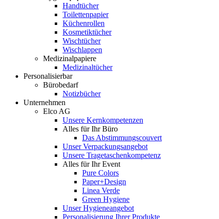
Handtücher
Toilettenpapier
Küchenrollen
Kosmetiktücher
Wischtücher
Wischlappen
Medizinalpapiere
Medizinaltücher
Personalisierbar
Bürobedarf
Notizbücher
Unternehmen
Elco AG
Unsere Kernkompetenzen
Alles für Ihr Büro
Das Abstimmungscouvert
Unser Verpackungsangebot
Unsere Tragetaschenkompetenz
Alles für Ihr Event
Pure Colors
Paper+Design
Linea Verde
Green Hygiene
Unser Hygieneangebot
Personalisierung Ihrer Produkte