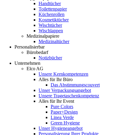
Handtücher
Toilettenpapier
Küchenrollen
Kosmetiktücher
Wischtücher
Wischlappen
Medizinalpapiere
Medizinaltücher
Personalisierbar
Bürobedarf
Notizbücher
Unternehmen
Elco AG
Unsere Kernkompetenzen
Alles für Ihr Büro
Das Abstimmungscouvert
Unser Verpackungsangebot
Unsere Tragetaschenkompetenz
Alles für Ihr Event
Pure Colors
Paper+Design
Linea Verde
Green Hygiene
Unser Hygieneangebot
Personalisierung Ihrer Produkte