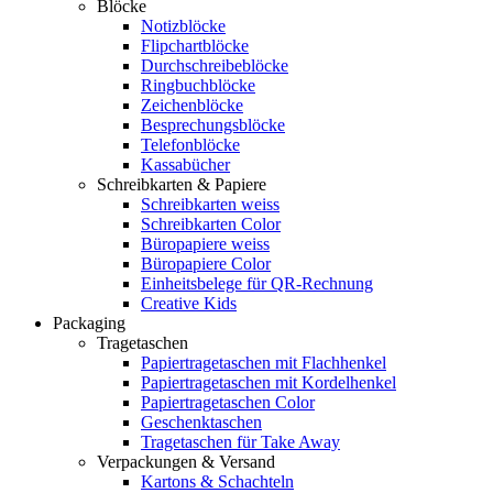
Blöcke
Notizblöcke
Flipchartblöcke
Durchschreibeblöcke
Ringbuchblöcke
Zeichenblöcke
Besprechungsblöcke
Telefonblöcke
Kassabücher
Schreibkarten & Papiere
Schreibkarten weiss
Schreibkarten Color
Büropapiere weiss
Büropapiere Color
Einheitsbelege für QR-Rechnung
Creative Kids
Packaging
Tragetaschen
Papiertragetaschen mit Flachhenkel
Papiertragetaschen mit Kordelhenkel
Papiertragetaschen Color
Geschenktaschen
Tragetaschen für Take Away
Verpackungen & Versand
Kartons & Schachteln