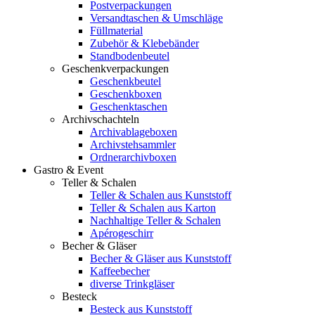
Postverpackungen
Versandtaschen & Umschläge
Füllmaterial
Zubehör & Klebebänder
Standbodenbeutel
Geschenkverpackungen
Geschenkbeutel
Geschenkboxen
Geschenktaschen
Archivschachteln
Archivablageboxen
Archivstehsammler
Ordnerarchivboxen
Gastro & Event
Teller & Schalen
Teller & Schalen aus Kunststoff
Teller & Schalen aus Karton
Nachhaltige Teller & Schalen
Apérogeschirr
Becher & Gläser
Becher & Gläser aus Kunststoff
Kaffeebecher
diverse Trinkgläser
Besteck
Besteck aus Kunststoff