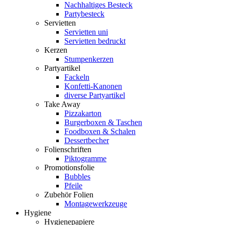
Nachhaltiges Besteck
Partybesteck
Servietten
Servietten uni
Servietten bedruckt
Kerzen
Stumpenkerzen
Partyartikel
Fackeln
Konfetti-Kanonen
diverse Partyartikel
Take Away
Pizzakarton
Burgerboxen & Taschen
Foodboxen & Schalen
Dessertbecher
Folienschriften
Piktogramme
Promotionsfolie
Bubbles
Pfeile
Zubehör Folien
Montagewerkzeuge
Hygiene
Hygienepapiere