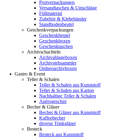
Postverpackungen
Versandtaschen & Umschläge
Füllmaterial
Zubehör & Klebebänder
Standbodenbeutel
Geschenkverpackungen
Geschenkbeutel
Geschenkboxen
Geschenktaschen
Archivschachteln
Archivablageboxen
Archivstehsammler
Ordnerarchivboxen
Gastro & Event
Teller & Schalen
Teller & Schalen aus Kunststoff
Teller & Schalen aus Karton
Nachhaltige Teller & Schalen
Apérogeschirr
Becher & Gläser
Becher & Gläser aus Kunststoff
Kaffeebecher
diverse Trinkgläser
Besteck
Besteck aus Kunststoff