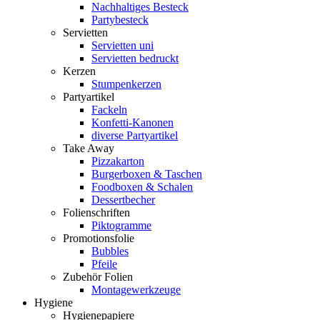
Nachhaltiges Besteck
Partybesteck
Servietten
Servietten uni
Servietten bedruckt
Kerzen
Stumpenkerzen
Partyartikel
Fackeln
Konfetti-Kanonen
diverse Partyartikel
Take Away
Pizzakarton
Burgerboxen & Taschen
Foodboxen & Schalen
Dessertbecher
Folienschriften
Piktogramme
Promotionsfolie
Bubbles
Pfeile
Zubehör Folien
Montagewerkzeuge
Hygiene
Hygienepapiere