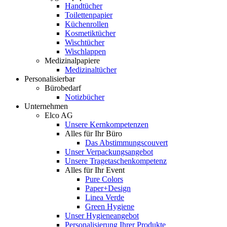
Handtücher
Toilettenpapier
Küchenrollen
Kosmetiktücher
Wischtücher
Wischlappen
Medizinalpapiere
Medizinaltücher
Personalisierbar
Bürobedarf
Notizbücher
Unternehmen
Elco AG
Unsere Kernkompetenzen
Alles für Ihr Büro
Das Abstimmungscouvert
Unser Verpackungsangebot
Unsere Tragetaschenkompetenz
Alles für Ihr Event
Pure Colors
Paper+Design
Linea Verde
Green Hygiene
Unser Hygieneangebot
Personalisierung Ihrer Produkte