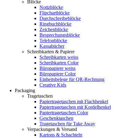
Blöcke
Notizblöcke
Flipchartblöcke
Durchschreibeblöcke
Ringbuchblöcke
Zeichenblöcke
Besprechungsblöcke
Telefonblöcke
Kassabücher
Schreibkarten & Papiere
Schreibkarten weiss
Schreibkarten Color
Büropapiere weiss
Büropapiere Color
Einheitsbelege für QR-Rechnung
Creative Kids
Packaging
Tragetaschen
Papiertragetaschen mit Flachhenkel
Papiertragetaschen mit Kordelhenkel
Papiertragetaschen Color
Geschenktaschen
Tragetaschen für Take Away
Verpackungen & Versand
Kartons & Schachteln