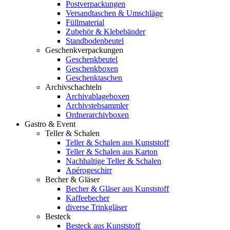
Postverpackungen
Versandtaschen & Umschläge
Füllmaterial
Zubehör & Klebebänder
Standbodenbeutel
Geschenkverpackungen
Geschenkbeutel
Geschenkboxen
Geschenktaschen
Archivschachteln
Archivablageboxen
Archivstehsammler
Ordnerarchivboxen
Gastro & Event
Teller & Schalen
Teller & Schalen aus Kunststoff
Teller & Schalen aus Karton
Nachhaltige Teller & Schalen
Apérogeschirr
Becher & Gläser
Becher & Gläser aus Kunststoff
Kaffeebecher
diverse Trinkgläser
Besteck
Besteck aus Kunststoff