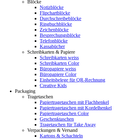
Blöcke
Notizblöcke
Flipchartblöcke
Durchschreibeblöcke
Ringbuchblöcke
Zeichenblöcke
Besprechungsblöcke
Telefonblöcke
Kassabücher
Schreibkarten & Papiere
Schreibkarten weiss
Schreibkarten Color
Büropapiere weiss
Büropapiere Color
Einheitsbelege für QR-Rechnung
Creative Kids
Packaging
Tragetaschen
Papiertragetaschen mit Flachhenkel
Papiertragetaschen mit Kordelhenkel
Papiertragetaschen Color
Geschenktaschen
Tragetaschen für Take Away
Verpackungen & Versand
Kartons & Schachteln