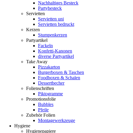
Nachhaltiges Besteck
Partybesteck
Servietten
Servietten uni
Servietten bedruckt
Kerzen
Stumpenkerzen
Partyartikel
Fackeln
Konfetti-Kanonen
diverse Partyartikel
Take Away
Pizzakarton
Burgerboxen & Taschen
Foodboxen & Schalen
Dessertbecher
Folienschriften
Piktogramme
Promotionsfolie
Bubbles
Pfeile
Zubehör Folien
Montagewerkzeuge
Hygiene
Hygienepapiere