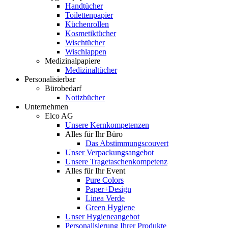
Handtücher
Toilettenpapier
Küchenrollen
Kosmetiktücher
Wischtücher
Wischlappen
Medizinalpapiere
Medizinaltücher
Personalisierbar
Bürobedarf
Notizbücher
Unternehmen
Elco AG
Unsere Kernkompetenzen
Alles für Ihr Büro
Das Abstimmungscouvert
Unser Verpackungsangebot
Unsere Tragetaschenkompetenz
Alles für Ihr Event
Pure Colors
Paper+Design
Linea Verde
Green Hygiene
Unser Hygieneangebot
Personalisierung Ihrer Produkte