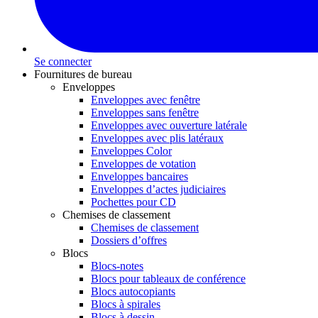
Se connecter
Fournitures de bureau
Enveloppes
Enveloppes avec fenêtre
Enveloppes sans fenêtre
Enveloppes avec ouverture latérale
Enveloppes avec plis latéraux
Enveloppes Color
Enveloppes de votation
Enveloppes bancaires
Enveloppes d’actes judiciaires
Pochettes pour CD
Chemises de classement
Chemises de classement
Dossiers d’offres
Blocs
Blocs-notes
Blocs pour tableaux de conférence
Blocs autocopiants
Blocs à spirales
Blocs à dessin