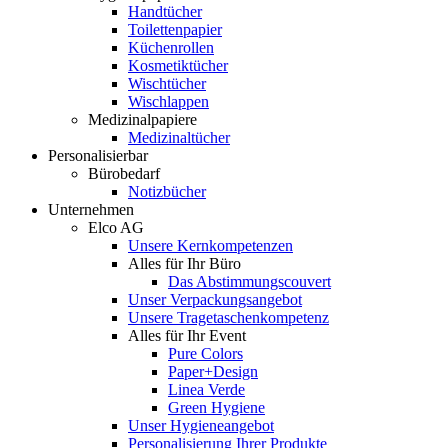
Handtücher
Toilettenpapier
Küchenrollen
Kosmetiktücher
Wischtücher
Wischlappen
Medizinalpapiere
Medizinaltücher
Personalisierbar
Bürobedarf
Notizbücher
Unternehmen
Elco AG
Unsere Kernkompetenzen
Alles für Ihr Büro
Das Abstimmungscouvert
Unser Verpackungsangebot
Unsere Tragetaschenkompetenz
Alles für Ihr Event
Pure Colors
Paper+Design
Linea Verde
Green Hygiene
Unser Hygieneangebot
Personalisierung Ihrer Produkte