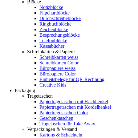
Blöcke
Notizblöcke
Flipchartblöcke
Durchschreibeblöcke
Ringbuchblöcke
Zeichenblöcke
Besprechungsblöcke
Telefonblöcke
Kassabücher
Schreibkarten & Papiere
Schreibkarten weiss
Schreibkarten Color
Büropapiere weiss
Büropapiere Color
Einheitsbelege für QR-Rechnung
Creative Kids
Packaging
Tragetaschen
Papiertragetaschen mit Flachhenkel
Papiertragetaschen mit Kordelhenkel
Papiertragetaschen Color
Geschenktaschen
Tragetaschen für Take Away
Verpackungen & Versand
Kartons & Schachteln