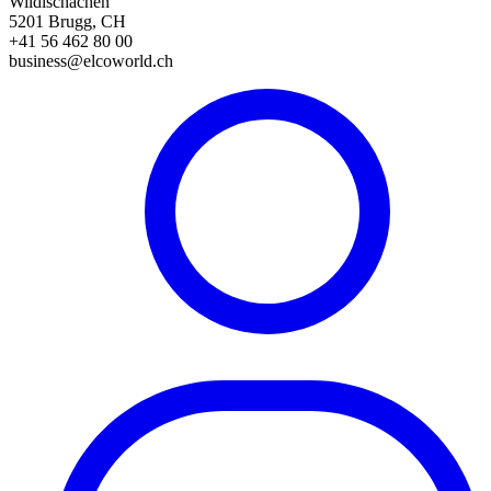
Wildischachen
5201 Brugg, CH
+41 56 462 80 00
business@elcoworld.ch