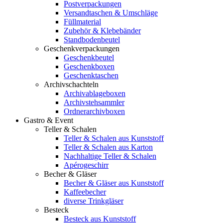
Postverpackungen
Versandtaschen & Umschläge
Füllmaterial
Zubehör & Klebebänder
Standbodenbeutel
Geschenkverpackungen
Geschenkbeutel
Geschenkboxen
Geschenktaschen
Archivschachteln
Archivablageboxen
Archivstehsammler
Ordnerarchivboxen
Gastro & Event
Teller & Schalen
Teller & Schalen aus Kunststoff
Teller & Schalen aus Karton
Nachhaltige Teller & Schalen
Apérogeschirr
Becher & Gläser
Becher & Gläser aus Kunststoff
Kaffeebecher
diverse Trinkgläser
Besteck
Besteck aus Kunststoff