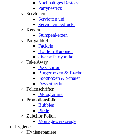
Nachhaltiges Besteck
Partybesteck
Servietten
Servietten uni
Servietten bedruckt
Kerzen
Stumpenkerzen
Partyartikel
Fackeln
Konfetti-Kanonen
diverse Partyartikel
Take Away
Pizzakarton
Burgerboxen & Taschen
Foodboxen & Schalen
Dessertbecher
Folienschriften
Piktogramme
Promotionsfolie
Bubbles
Pfeile
Zubehör Folien
Montagewerkzeuge
Hygiene
Hygienepapiere