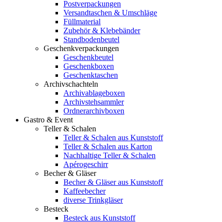
Postverpackungen
Versandtaschen & Umschläge
Füllmaterial
Zubehör & Klebebänder
Standbodenbeutel
Geschenkverpackungen
Geschenkbeutel
Geschenkboxen
Geschenktaschen
Archivschachteln
Archivablageboxen
Archivstehsammler
Ordnerarchivboxen
Gastro & Event
Teller & Schalen
Teller & Schalen aus Kunststoff
Teller & Schalen aus Karton
Nachhaltige Teller & Schalen
Apérogeschirr
Becher & Gläser
Becher & Gläser aus Kunststoff
Kaffeebecher
diverse Trinkgläser
Besteck
Besteck aus Kunststoff