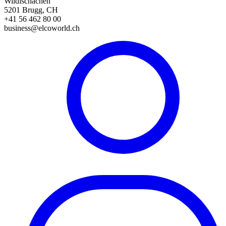
Wildischachen
5201 Brugg, CH
+41 56 462 80 00
business@elcoworld.ch