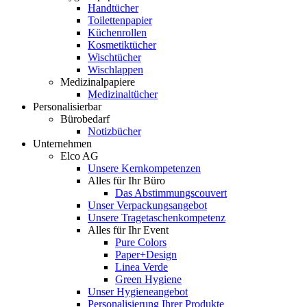
Handtücher
Toilettenpapier
Küchenrollen
Kosmetiktücher
Wischtücher
Wischlappen
Medizinalpapiere
Medizinaltücher
Personalisierbar
Bürobedarf
Notizbücher
Unternehmen
Elco AG
Unsere Kernkompetenzen
Alles für Ihr Büro
Das Abstimmungscouvert
Unser Verpackungsangebot
Unsere Tragetaschenkompetenz
Alles für Ihr Event
Pure Colors
Paper+Design
Linea Verde
Green Hygiene
Unser Hygieneangebot
Personalisierung Ihrer Produkte