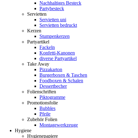
Nachhaltiges Besteck
Partybesteck
Servietten
Servietten uni
Servietten bedruckt
Kerzen
Stumpenkerzen
Partyartikel
Fackeln
Konfetti-Kanonen
diverse Partyartikel
Take Away
Pizzakarton
Burgerboxen & Taschen
Foodboxen & Schalen
Dessertbecher
Folienschriften
Piktogramme
Promotionsfolie
Bubbles
Pfeile
Zubehör Folien
Montagewerkzeuge
Hygiene
Hygienepapiere