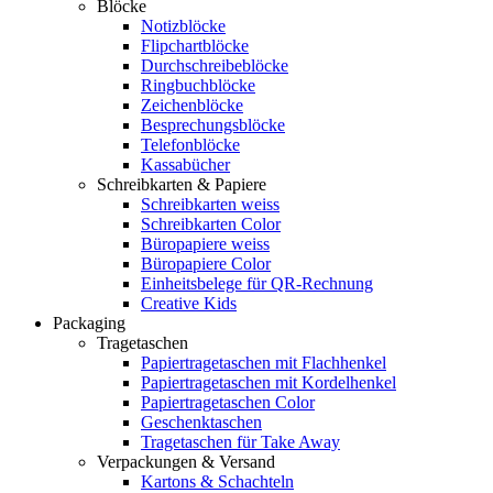
Blöcke
Notizblöcke
Flipchartblöcke
Durchschreibeblöcke
Ringbuchblöcke
Zeichenblöcke
Besprechungsblöcke
Telefonblöcke
Kassabücher
Schreibkarten & Papiere
Schreibkarten weiss
Schreibkarten Color
Büropapiere weiss
Büropapiere Color
Einheitsbelege für QR-Rechnung
Creative Kids
Packaging
Tragetaschen
Papiertragetaschen mit Flachhenkel
Papiertragetaschen mit Kordelhenkel
Papiertragetaschen Color
Geschenktaschen
Tragetaschen für Take Away
Verpackungen & Versand
Kartons & Schachteln