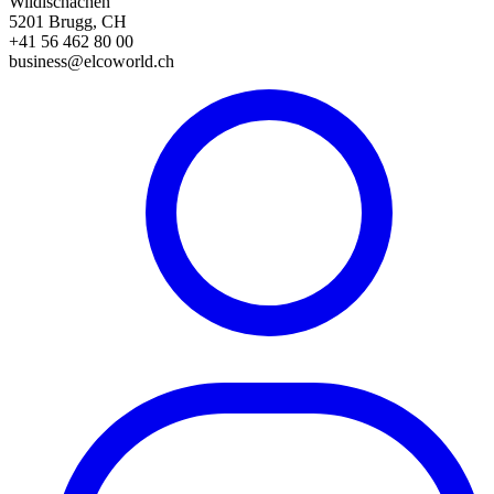
Wildischachen
5201 Brugg, CH
+41 56 462 80 00
business@elcoworld.ch