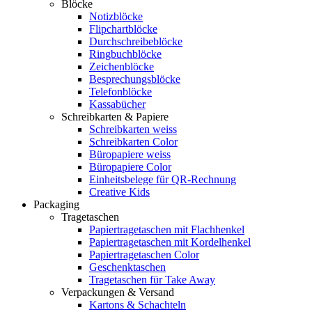
Blöcke
Notizblöcke
Flipchartblöcke
Durchschreibeblöcke
Ringbuchblöcke
Zeichenblöcke
Besprechungsblöcke
Telefonblöcke
Kassabücher
Schreibkarten & Papiere
Schreibkarten weiss
Schreibkarten Color
Büropapiere weiss
Büropapiere Color
Einheitsbelege für QR-Rechnung
Creative Kids
Packaging
Tragetaschen
Papiertragetaschen mit Flachhenkel
Papiertragetaschen mit Kordelhenkel
Papiertragetaschen Color
Geschenktaschen
Tragetaschen für Take Away
Verpackungen & Versand
Kartons & Schachteln