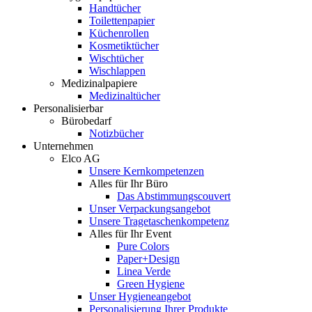
Handtücher
Toilettenpapier
Küchenrollen
Kosmetiktücher
Wischtücher
Wischlappen
Medizinalpapiere
Medizinaltücher
Personalisierbar
Bürobedarf
Notizbücher
Unternehmen
Elco AG
Unsere Kernkompetenzen
Alles für Ihr Büro
Das Abstimmungscouvert
Unser Verpackungsangebot
Unsere Tragetaschenkompetenz
Alles für Ihr Event
Pure Colors
Paper+Design
Linea Verde
Green Hygiene
Unser Hygieneangebot
Personalisierung Ihrer Produkte