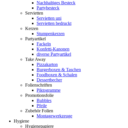
Nachhaltiges Besteck
Partybesteck
Servietten
Servietten uni
Servietten bedruckt
Kerzen
Stumpenkerzen
Partyartikel
Fackeln
Konfetti-Kanonen
diverse Partyartikel
Take Away
Pizzakarton
Burgerboxen & Taschen
Foodboxen & Schalen
Dessertbecher
Folienschriften
Piktogramme
Promotionsfolie
Bubbles
Pfeile
Zubehör Folien
Montagewerkzeuge
Hygiene
Hygienepapiere