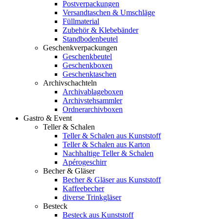
Postverpackungen
Versandtaschen & Umschläge
Füllmaterial
Zubehör & Klebebänder
Standbodenbeutel
Geschenkverpackungen
Geschenkbeutel
Geschenkboxen
Geschenktaschen
Archivschachteln
Archivablageboxen
Archivstehsammler
Ordnerarchivboxen
Gastro & Event
Teller & Schalen
Teller & Schalen aus Kunststoff
Teller & Schalen aus Karton
Nachhaltige Teller & Schalen
Apérogeschirr
Becher & Gläser
Becher & Gläser aus Kunststoff
Kaffeebecher
diverse Trinkgläser
Besteck
Besteck aus Kunststoff