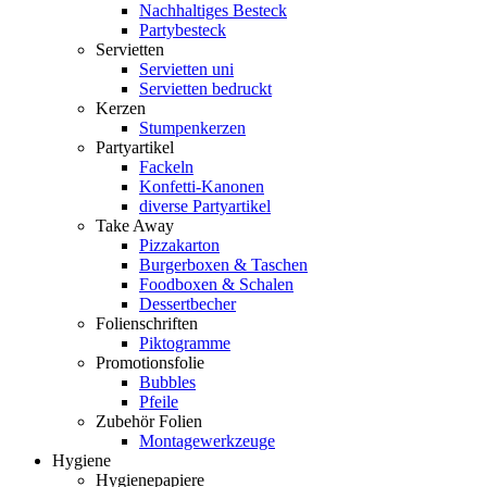
Nachhaltiges Besteck
Partybesteck
Servietten
Servietten uni
Servietten bedruckt
Kerzen
Stumpenkerzen
Partyartikel
Fackeln
Konfetti-Kanonen
diverse Partyartikel
Take Away
Pizzakarton
Burgerboxen & Taschen
Foodboxen & Schalen
Dessertbecher
Folienschriften
Piktogramme
Promotionsfolie
Bubbles
Pfeile
Zubehör Folien
Montagewerkzeuge
Hygiene
Hygienepapiere