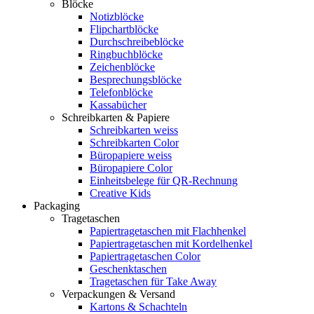
Blöcke
Notizblöcke
Flipchartblöcke
Durchschreibeblöcke
Ringbuchblöcke
Zeichenblöcke
Besprechungsblöcke
Telefonblöcke
Kassabücher
Schreibkarten & Papiere
Schreibkarten weiss
Schreibkarten Color
Büropapiere weiss
Büropapiere Color
Einheitsbelege für QR-Rechnung
Creative Kids
Packaging
Tragetaschen
Papiertragetaschen mit Flachhenkel
Papiertragetaschen mit Kordelhenkel
Papiertragetaschen Color
Geschenktaschen
Tragetaschen für Take Away
Verpackungen & Versand
Kartons & Schachteln