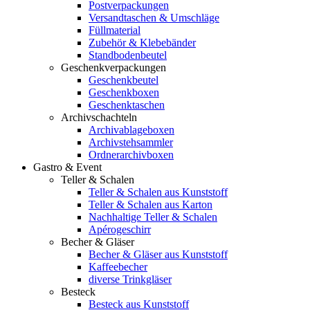
Postverpackungen
Versandtaschen & Umschläge
Füllmaterial
Zubehör & Klebebänder
Standbodenbeutel
Geschenkverpackungen
Geschenkbeutel
Geschenkboxen
Geschenktaschen
Archivschachteln
Archivablageboxen
Archivstehsammler
Ordnerarchivboxen
Gastro & Event
Teller & Schalen
Teller & Schalen aus Kunststoff
Teller & Schalen aus Karton
Nachhaltige Teller & Schalen
Apérogeschirr
Becher & Gläser
Becher & Gläser aus Kunststoff
Kaffeebecher
diverse Trinkgläser
Besteck
Besteck aus Kunststoff