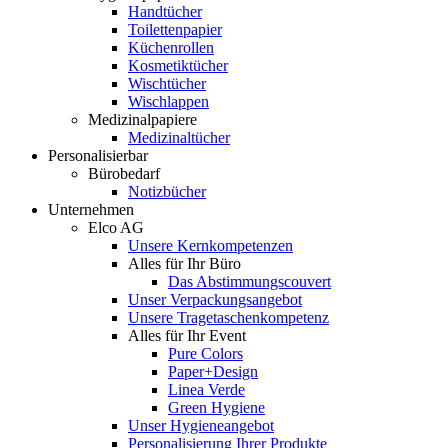
Handtücher
Toilettenpapier
Küchenrollen
Kosmetiktücher
Wischtücher
Wischlappen
Medizinalpapiere
Medizinaltücher
Personalisierbar
Bürobedarf
Notizbücher
Unternehmen
Elco AG
Unsere Kernkompetenzen
Alles für Ihr Büro
Das Abstimmungscouvert
Unser Verpackungsangebot
Unsere Tragetaschenkompetenz
Alles für Ihr Event
Pure Colors
Paper+Design
Linea Verde
Green Hygiene
Unser Hygieneangebot
Personalisierung Ihrer Produkte