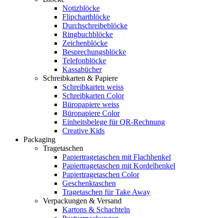
Notizblöcke
Flipchartblöcke
Durchschreibeblöcke
Ringbuchblöcke
Zeichenblöcke
Besprechungsblöcke
Telefonblöcke
Kassabücher
Schreibkarten & Papiere
Schreibkarten weiss
Schreibkarten Color
Büropapiere weiss
Büropapiere Color
Einheitsbelege für QR-Rechnung
Creative Kids
Packaging
Tragetaschen
Papiertragetaschen mit Flachhenkel
Papiertragetaschen mit Kordelhenkel
Papiertragetaschen Color
Geschenktaschen
Tragetaschen für Take Away
Verpackungen & Versand
Kartons & Schachteln