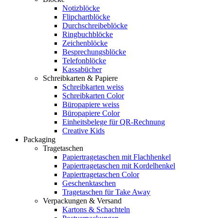
Notizblöcke
Flipchartblöcke
Durchschreibeblöcke
Ringbuchblöcke
Zeichenblöcke
Besprechungsblöcke
Telefonblöcke
Kassabücher
Schreibkarten & Papiere
Schreibkarten weiss
Schreibkarten Color
Büropapiere weiss
Büropapiere Color
Einheitsbelege für QR-Rechnung
Creative Kids
Packaging
Tragetaschen
Papiertragetaschen mit Flachhenkel
Papiertragetaschen mit Kordelhenkel
Papiertragetaschen Color
Geschenktaschen
Tragetaschen für Take Away
Verpackungen & Versand
Kartons & Schachteln