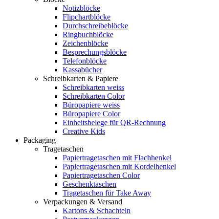
Notizblöcke
Flipchartblöcke
Durchschreibeblöcke
Ringbuchblöcke
Zeichenblöcke
Besprechungsblöcke
Telefonblöcke
Kassabücher
Schreibkarten & Papiere
Schreibkarten weiss
Schreibkarten Color
Büropapiere weiss
Büropapiere Color
Einheitsbelege für QR-Rechnung
Creative Kids
Packaging
Tragetaschen
Papiertragetaschen mit Flachhenkel
Papiertragetaschen mit Kordelhenkel
Papiertragetaschen Color
Geschenktaschen
Tragetaschen für Take Away
Verpackungen & Versand
Kartons & Schachteln