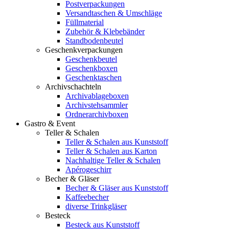
Postverpackungen
Versandtaschen & Umschläge
Füllmaterial
Zubehör & Klebebänder
Standbodenbeutel
Geschenkverpackungen
Geschenkbeutel
Geschenkboxen
Geschenktaschen
Archivschachteln
Archivablageboxen
Archivstehsammler
Ordnerarchivboxen
Gastro & Event
Teller & Schalen
Teller & Schalen aus Kunststoff
Teller & Schalen aus Karton
Nachhaltige Teller & Schalen
Apérogeschirr
Becher & Gläser
Becher & Gläser aus Kunststoff
Kaffeebecher
diverse Trinkgläser
Besteck
Besteck aus Kunststoff