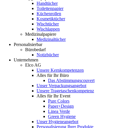
Handtücher
Toilettenpapier
Küchenrollen
Kosmetiktücher
Wischtücher
Wischlappen
Medizinalpapiere
Medizinaltücher
Personalisierbar
Bürobedarf
Notizbücher
Unternehmen
Elco AG
Unsere Kernkompetenzen
Alles für Ihr Büro
Das Abstimmungscouvert
Unser Verpackungsangebot
Unsere Tragetaschenkompetenz
Alles für Ihr Event
Pure Colors
Paper+Design
Linea Verde
Green Hygiene
Unser Hygieneangebot
Personalisierung Ihrer Produkte