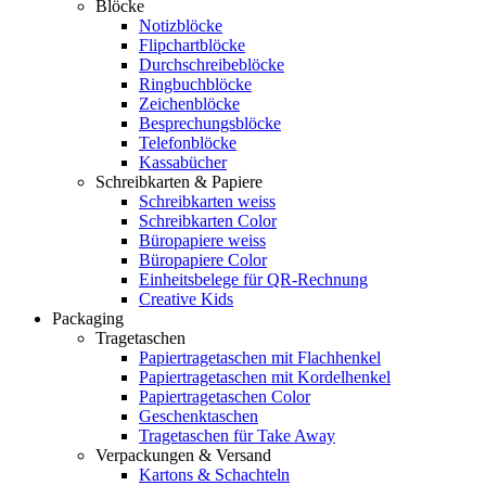
Blöcke
Notizblöcke
Flipchartblöcke
Durchschreibeblöcke
Ringbuchblöcke
Zeichenblöcke
Besprechungsblöcke
Telefonblöcke
Kassabücher
Schreibkarten & Papiere
Schreibkarten weiss
Schreibkarten Color
Büropapiere weiss
Büropapiere Color
Einheitsbelege für QR-Rechnung
Creative Kids
Packaging
Tragetaschen
Papiertragetaschen mit Flachhenkel
Papiertragetaschen mit Kordelhenkel
Papiertragetaschen Color
Geschenktaschen
Tragetaschen für Take Away
Verpackungen & Versand
Kartons & Schachteln