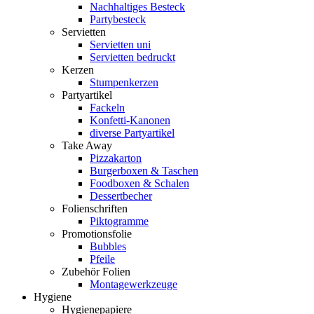
Nachhaltiges Besteck
Partybesteck
Servietten
Servietten uni
Servietten bedruckt
Kerzen
Stumpenkerzen
Partyartikel
Fackeln
Konfetti-Kanonen
diverse Partyartikel
Take Away
Pizzakarton
Burgerboxen & Taschen
Foodboxen & Schalen
Dessertbecher
Folienschriften
Piktogramme
Promotionsfolie
Bubbles
Pfeile
Zubehör Folien
Montagewerkzeuge
Hygiene
Hygienepapiere