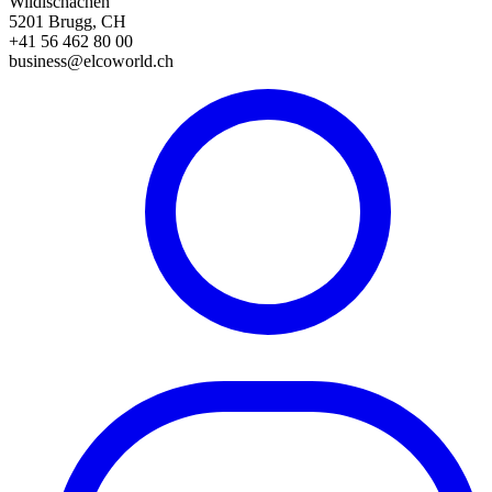
Wildischachen
5201 Brugg, CH
+41 56 462 80 00
business@elcoworld.ch