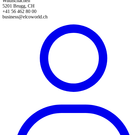
Wildischachen
5201 Brugg, CH
+41 56 462 80 00
business@elcoworld.ch