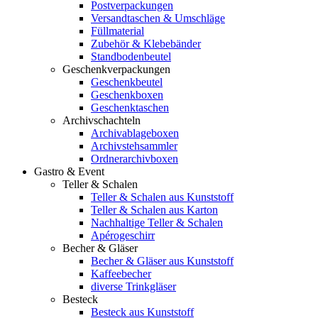
Postverpackungen
Versandtaschen & Umschläge
Füllmaterial
Zubehör & Klebebänder
Standbodenbeutel
Geschenkverpackungen
Geschenkbeutel
Geschenkboxen
Geschenktaschen
Archivschachteln
Archivablageboxen
Archivstehsammler
Ordnerarchivboxen
Gastro & Event
Teller & Schalen
Teller & Schalen aus Kunststoff
Teller & Schalen aus Karton
Nachhaltige Teller & Schalen
Apérogeschirr
Becher & Gläser
Becher & Gläser aus Kunststoff
Kaffeebecher
diverse Trinkgläser
Besteck
Besteck aus Kunststoff