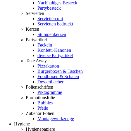
Nachhaltiges Besteck
Partybesteck
Servietten
Servietten uni
Servietten bedruckt
Kerzen
Stumpenkerzen
Partyartikel
Fackeln
Konfetti-Kanonen
diverse Partyartikel
Take Away
Pizzakarton
Burgerboxen & Taschen
Foodboxen & Schalen
Dessertbecher
Folienschriften
Piktogramme
Promotionsfolie
Bubbles
Pfeile
Zubehör Folien
Montagewerkzeuge
Hygiene
Hygienepapiere