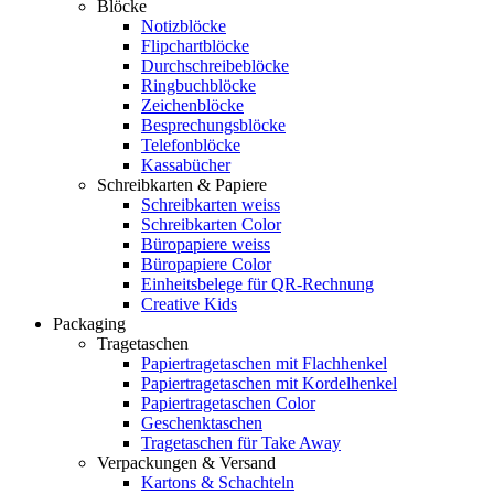
Blöcke
Notizblöcke
Flipchartblöcke
Durchschreibeblöcke
Ringbuchblöcke
Zeichenblöcke
Besprechungsblöcke
Telefonblöcke
Kassabücher
Schreibkarten & Papiere
Schreibkarten weiss
Schreibkarten Color
Büropapiere weiss
Büropapiere Color
Einheitsbelege für QR-Rechnung
Creative Kids
Packaging
Tragetaschen
Papiertragetaschen mit Flachhenkel
Papiertragetaschen mit Kordelhenkel
Papiertragetaschen Color
Geschenktaschen
Tragetaschen für Take Away
Verpackungen & Versand
Kartons & Schachteln