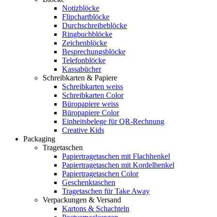
Notizblöcke
Flipchartblöcke
Durchschreibeblöcke
Ringbuchblöcke
Zeichenblöcke
Besprechungsblöcke
Telefonblöcke
Kassabücher
Schreibkarten & Papiere
Schreibkarten weiss
Schreibkarten Color
Büropapiere weiss
Büropapiere Color
Einheitsbelege für QR-Rechnung
Creative Kids
Packaging
Tragetaschen
Papiertragetaschen mit Flachhenkel
Papiertragetaschen mit Kordelhenkel
Papiertragetaschen Color
Geschenktaschen
Tragetaschen für Take Away
Verpackungen & Versand
Kartons & Schachteln