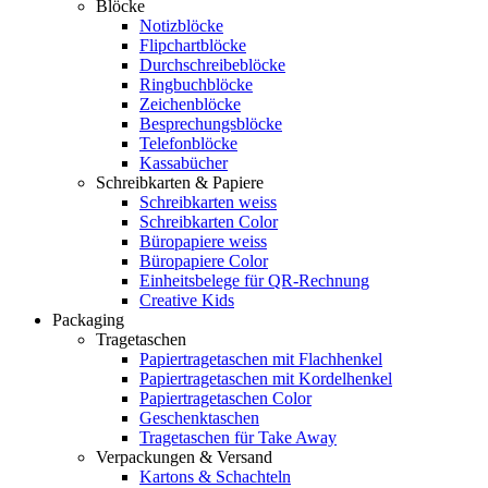
Blöcke
Notizblöcke
Flipchartblöcke
Durchschreibeblöcke
Ringbuchblöcke
Zeichenblöcke
Besprechungsblöcke
Telefonblöcke
Kassabücher
Schreibkarten & Papiere
Schreibkarten weiss
Schreibkarten Color
Büropapiere weiss
Büropapiere Color
Einheitsbelege für QR-Rechnung
Creative Kids
Packaging
Tragetaschen
Papiertragetaschen mit Flachhenkel
Papiertragetaschen mit Kordelhenkel
Papiertragetaschen Color
Geschenktaschen
Tragetaschen für Take Away
Verpackungen & Versand
Kartons & Schachteln