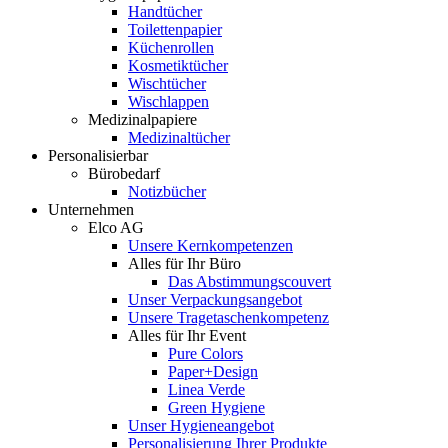
Handtücher
Toilettenpapier
Küchenrollen
Kosmetiktücher
Wischtücher
Wischlappen
Medizinalpapiere
Medizinaltücher
Personalisierbar
Bürobedarf
Notizbücher
Unternehmen
Elco AG
Unsere Kernkompetenzen
Alles für Ihr Büro
Das Abstimmungscouvert
Unser Verpackungsangebot
Unsere Tragetaschenkompetenz
Alles für Ihr Event
Pure Colors
Paper+Design
Linea Verde
Green Hygiene
Unser Hygieneangebot
Personalisierung Ihrer Produkte