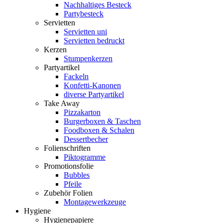
Nachhaltiges Besteck
Partybesteck
Servietten
Servietten uni
Servietten bedruckt
Kerzen
Stumpenkerzen
Partyartikel
Fackeln
Konfetti-Kanonen
diverse Partyartikel
Take Away
Pizzakarton
Burgerboxen & Taschen
Foodboxen & Schalen
Dessertbecher
Folienschriften
Piktogramme
Promotionsfolie
Bubbles
Pfeile
Zubehör Folien
Montagewerkzeuge
Hygiene
Hygienepapiere