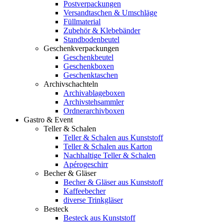
Postverpackungen
Versandtaschen & Umschläge
Füllmaterial
Zubehör & Klebebänder
Standbodenbeutel
Geschenkverpackungen
Geschenkbeutel
Geschenkboxen
Geschenktaschen
Archivschachteln
Archivablageboxen
Archivstehsammler
Ordnerarchivboxen
Gastro & Event
Teller & Schalen
Teller & Schalen aus Kunststoff
Teller & Schalen aus Karton
Nachhaltige Teller & Schalen
Apérogeschirr
Becher & Gläser
Becher & Gläser aus Kunststoff
Kaffeebecher
diverse Trinkgläser
Besteck
Besteck aus Kunststoff