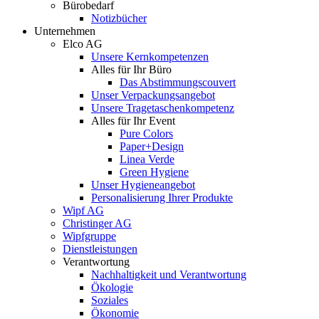
Bürobedarf
Notizbücher
Unternehmen
Elco AG
Unsere Kernkompetenzen
Alles für Ihr Büro
Das Abstimmungscouvert
Unser Verpackungsangebot
Unsere Tragetaschenkompetenz
Alles für Ihr Event
Pure Colors
Paper+Design
Linea Verde
Green Hygiene
Unser Hygieneangebot
Personalisierung Ihrer Produkte
Wipf AG
Christinger AG
Wipfgruppe
Dienstleistungen
Verantwortung
Nachhaltigkeit und Verantwortung
Ökologie
Soziales
Ökonomie