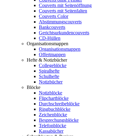
Couverts mit Seitenöffnung
Couverts mit Seitenfalten
Couverts Color
Abstimmungscouverts
Bankcouverts
Gerichtsurkundencouverts
CD-Hüllen
Organisationsmappen
Organisationsmappen
Offertmappen
Hefte & Notizbücher
Collegeblöcke
Spiralhefte
Schulhefte
Notizbücher
Blöcke
Notizblöcke
Flipchartblöcke
Durchschreibeblöcke
Ringbuchblöcke
Zeichenblöcke
Besprechungsblöcke
Telefonblöcke
Kassabücher