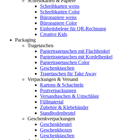
Schreibkarten & Papiere
Schreibkarten weiss
Schreibkarten Color
Büropapiere weiss
Büropapiere Color
Einheitsbelege für QR-Rechnung
Creative Kids
Packaging
Tragetaschen
Papiertragetaschen mit Flachhenkel
Papiertragetaschen mit Kordelhenkel
Papiertragetaschen Color
Geschenktaschen
Tragetaschen für Take Away
Verpackungen & Versand
Kartons & Schachteln
Postverpackungen
Versandtaschen & Umschläge
Füllmaterial
Zubehör & Klebebänder
Standbodenbeutel
Geschenkverpackungen
Geschenkbeutel
Geschenkboxen
Geschenktaschen