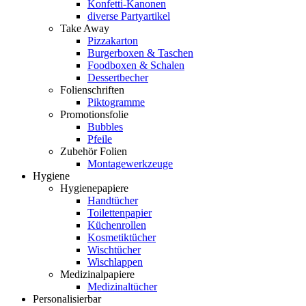
Konfetti-Kanonen
diverse Partyartikel
Take Away
Pizzakarton
Burgerboxen & Taschen
Foodboxen & Schalen
Dessertbecher
Folienschriften
Piktogramme
Promotionsfolie
Bubbles
Pfeile
Zubehör Folien
Montagewerkzeuge
Hygiene
Hygienepapiere
Handtücher
Toilettenpapier
Küchenrollen
Kosmetiktücher
Wischtücher
Wischlappen
Medizinalpapiere
Medizinaltücher
Personalisierbar