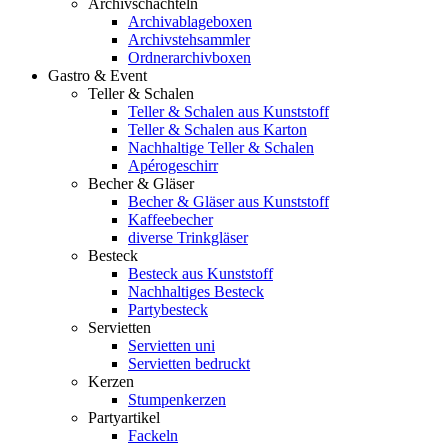
Archivschachteln
Archivablageboxen
Archivstehsammler
Ordnerarchivboxen
Gastro & Event
Teller & Schalen
Teller & Schalen aus Kunststoff
Teller & Schalen aus Karton
Nachhaltige Teller & Schalen
Apérogeschirr
Becher & Gläser
Becher & Gläser aus Kunststoff
Kaffeebecher
diverse Trinkgläser
Besteck
Besteck aus Kunststoff
Nachhaltiges Besteck
Partybesteck
Servietten
Servietten uni
Servietten bedruckt
Kerzen
Stumpenkerzen
Partyartikel
Fackeln