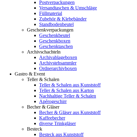
Postverpackungen
Versandtaschen & Umschläge
Füllmaterial
Zubehör & Klebebänder
Standbodenbeutel
Geschenkverpackungen
Geschenkbeutel
Geschenkboxen
Geschenktaschen
Archivschachteln
Archivablageboxen
Archivstehsammler
Ordnerarchivboxen
Gastro & Event
Teller & Schalen
Teller & Schalen aus Kunststoff
Teller & Schalen aus Karton
Nachhaltige Teller & Schalen
Apérogeschirr
Becher & Gläser
Becher & Gläser aus Kunststoff
Kaffeebecher
diverse Trinkgläser
Besteck
Besteck aus Kunststoff