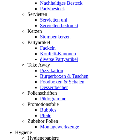
Nachhaltiges Besteck
Partybesteck
Servietten
Servietten uni
Servietten bedruckt
Kerzen
Stumpenkerzen
Partyartikel
Fackeln
Konfetti-Kanonen
diverse Partyartikel
Take Away
Pizzakarton
Burgerboxen & Taschen
Foodboxen & Schalen
Dessertbecher
Folienschriften
Piktogramme
Promotionsfolie
Bubbles
Pfeile
Zubehör Folien
Montagewerkzeuge
Hygiene
Hygienepapiere