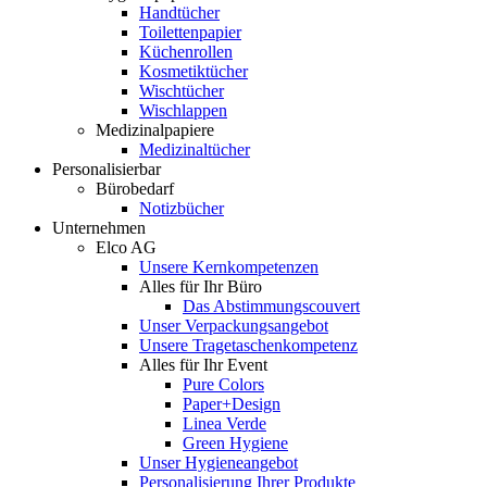
Handtücher
Toilettenpapier
Küchenrollen
Kosmetiktücher
Wischtücher
Wischlappen
Medizinalpapiere
Medizinaltücher
Personalisierbar
Bürobedarf
Notizbücher
Unternehmen
Elco AG
Unsere Kernkompetenzen
Alles für Ihr Büro
Das Abstimmungscouvert
Unser Verpackungsangebot
Unsere Tragetaschenkompetenz
Alles für Ihr Event
Pure Colors
Paper+Design
Linea Verde
Green Hygiene
Unser Hygieneangebot
Personalisierung Ihrer Produkte