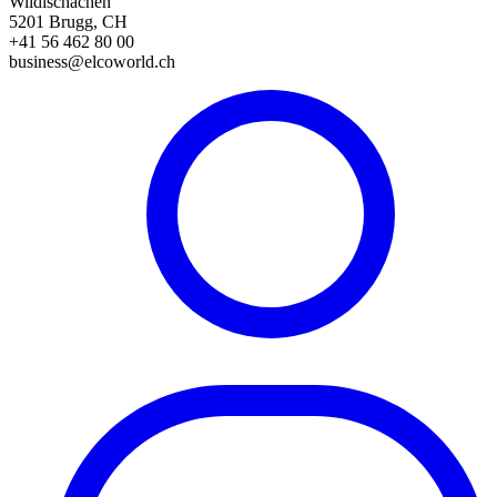
Wildischachen
5201 Brugg, CH
+41 56 462 80 00
business@elcoworld.ch