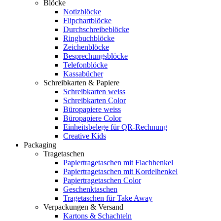
Blöcke
Notizblöcke
Flipchartblöcke
Durchschreibeblöcke
Ringbuchblöcke
Zeichenblöcke
Besprechungsblöcke
Telefonblöcke
Kassabücher
Schreibkarten & Papiere
Schreibkarten weiss
Schreibkarten Color
Büropapiere weiss
Büropapiere Color
Einheitsbelege für QR-Rechnung
Creative Kids
Packaging
Tragetaschen
Papiertragetaschen mit Flachhenkel
Papiertragetaschen mit Kordelhenkel
Papiertragetaschen Color
Geschenktaschen
Tragetaschen für Take Away
Verpackungen & Versand
Kartons & Schachteln