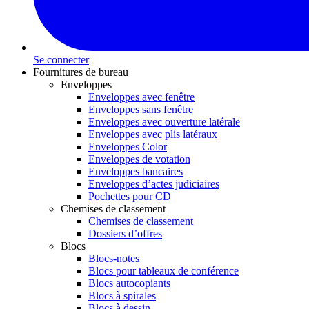
Se connecter
Fournitures de bureau
Enveloppes
Enveloppes avec fenêtre
Enveloppes sans fenêtre
Enveloppes avec ouverture latérale
Enveloppes avec plis latéraux
Enveloppes Color
Enveloppes de votation
Enveloppes bancaires
Enveloppes d’actes judiciaires
Pochettes pour CD
Chemises de classement
Chemises de classement
Dossiers d’offres
Blocs
Blocs-notes
Blocs pour tableaux de conférence
Blocs autocopiants
Blocs à spirales
Blocs à dessin