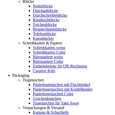
Blöcke
Notizblöcke
Flipchartblöcke
Durchschreibeblöcke
Ringbuchblöcke
Zeichenblöcke
Besprechungsblöcke
Telefonblöcke
Kassabücher
Schreibkarten & Papiere
Schreibkarten weiss
Schreibkarten Color
Büropapiere weiss
Büropapiere Color
Einheitsbelege für QR-Rechnung
Creative Kids
Packaging
Tragetaschen
Papiertragetaschen mit Flachhenkel
Papiertragetaschen mit Kordelhenkel
Papiertragetaschen Color
Geschenktaschen
Tragetaschen für Take Away
Verpackungen & Versand
Kartons & Schachteln