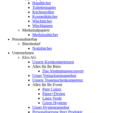
Handtücher
Toilettenpapier
Küchenrollen
Kosmetiktücher
Wischtücher
Wischlappen
Medizinalpapiere
Medizinaltücher
Personalisierbar
Bürobedarf
Notizbücher
Unternehmen
Elco AG
Unsere Kernkompetenzen
Alles für Ihr Büro
Das Abstimmungscouvert
Unser Verpackungsangebot
Unsere Tragetaschenkompetenz
Alles für Ihr Event
Pure Colors
Paper+Design
Linea Verde
Green Hygiene
Unser Hygieneangebot
Personalisierung Ihrer Produkte