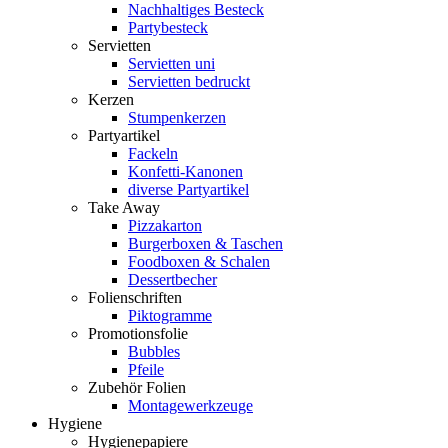
Nachhaltiges Besteck
Partybesteck
Servietten
Servietten uni
Servietten bedruckt
Kerzen
Stumpenkerzen
Partyartikel
Fackeln
Konfetti-Kanonen
diverse Partyartikel
Take Away
Pizzakarton
Burgerboxen & Taschen
Foodboxen & Schalen
Dessertbecher
Folienschriften
Piktogramme
Promotionsfolie
Bubbles
Pfeile
Zubehör Folien
Montagewerkzeuge
Hygiene
Hygienepapiere