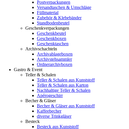
Postverpackungen
Versandtaschen & Umschläge
Füllmaterial
Zubehör & Klebebänder
Standbodenbeutel
Geschenkverpackungen
Geschenkbeutel
Geschenkboxen
Geschenktaschen
Archivschachteln
Archivablageboxen
Archivstehsammler
Ordnerarchivboxen
Gastro & Event
Teller & Schalen
Teller & Schalen aus Kunststoff
Teller & Schalen aus Karton
Nachhaltige Teller & Schalen
Apérogeschirr
Becher & Gläser
Becher & Gläser aus Kunststoff
Kaffeebecher
diverse Trinkgläser
Besteck
Besteck aus Kunststoff