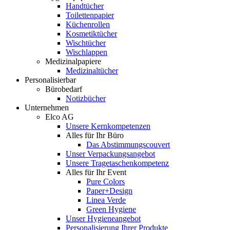
Handtücher
Toilettenpapier
Küchenrollen
Kosmetiktücher
Wischtücher
Wischlappen
Medizinalpapiere
Medizinaltücher
Personalisierbar
Bürobedarf
Notizbücher
Unternehmen
Elco AG
Unsere Kernkompetenzen
Alles für Ihr Büro
Das Abstimmungscouvert
Unser Verpackungsangebot
Unsere Tragetaschenkompetenz
Alles für Ihr Event
Pure Colors
Paper+Design
Linea Verde
Green Hygiene
Unser Hygieneangebot
Personalisierung Ihrer Produkte