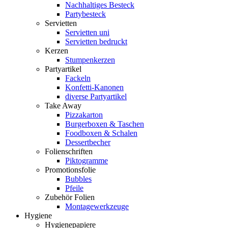
Nachhaltiges Besteck
Partybesteck
Servietten
Servietten uni
Servietten bedruckt
Kerzen
Stumpenkerzen
Partyartikel
Fackeln
Konfetti-Kanonen
diverse Partyartikel
Take Away
Pizzakarton
Burgerboxen & Taschen
Foodboxen & Schalen
Dessertbecher
Folienschriften
Piktogramme
Promotionsfolie
Bubbles
Pfeile
Zubehör Folien
Montagewerkzeuge
Hygiene
Hygienepapiere