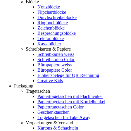
Blöcke
Notizblöcke
Flipchartblöcke
Durchschreibeblöcke
Ringbuchblöcke
Zeichenblöcke
Besprechungsblöcke
Telefonblöcke
Kassabücher
Schreibkarten & Papiere
Schreibkarten weiss
Schreibkarten Color
Büropapiere weiss
Büropapiere Color
Einheitsbelege für QR-Rechnung
Creative Kids
Packaging
Tragetaschen
Papiertragetaschen mit Flachhenkel
Papiertragetaschen mit Kordelhenkel
Papiertragetaschen Color
Geschenktaschen
Tragetaschen für Take Away
Verpackungen & Versand
Kartons & Schachteln