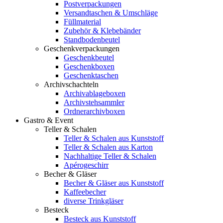
Postverpackungen
Versandtaschen & Umschläge
Füllmaterial
Zubehör & Klebebänder
Standbodenbeutel
Geschenkverpackungen
Geschenkbeutel
Geschenkboxen
Geschenktaschen
Archivschachteln
Archivablageboxen
Archivstehsammler
Ordnerarchivboxen
Gastro & Event
Teller & Schalen
Teller & Schalen aus Kunststoff
Teller & Schalen aus Karton
Nachhaltige Teller & Schalen
Apérogeschirr
Becher & Gläser
Becher & Gläser aus Kunststoff
Kaffeebecher
diverse Trinkgläser
Besteck
Besteck aus Kunststoff