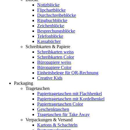
Notizblöcke
Flipchartblöcke
Durchschreibeblöcke
Ringbuchblöcke
Zeichenblöcke
Besprechungsblöcke
Telefonblöcke
Kassabücher
Schreibkarten & Papiere
Schreibkarten weiss
Schreibkarten Color
Büropapiere weiss
Büropapiere Color
Einheitsbelege für QR-Rechnung
Creative Kids
Packaging
Tragetaschen
Papiertragetaschen mit Flachhenkel
Papiertragetaschen mit Kordelhenkel
Papiertragetaschen Color
Geschenktaschen
Tragetaschen für Take Away
Verpackungen & Versand
Kartons & Schachteln