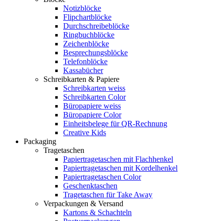
Notizblöcke
Flipchartblöcke
Durchschreibeblöcke
Ringbuchblöcke
Zeichenblöcke
Besprechungsblöcke
Telefonblöcke
Kassabücher
Schreibkarten & Papiere
Schreibkarten weiss
Schreibkarten Color
Büropapiere weiss
Büropapiere Color
Einheitsbelege für QR-Rechnung
Creative Kids
Packaging
Tragetaschen
Papiertragetaschen mit Flachhenkel
Papiertragetaschen mit Kordelhenkel
Papiertragetaschen Color
Geschenktaschen
Tragetaschen für Take Away
Verpackungen & Versand
Kartons & Schachteln