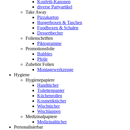
Konfetti-Kanonen
diverse Partyartikel
Take Away
Pizzakarton
Burgerboxen & Taschen
Foodboxen & Schalen
Dessertbecher
Folienschriften
Piktogramme
Promotionsfolie
Bubbles
Pfeile
Zubehör Folien
Montagewerkzeuge
Hygiene
Hygienepapiere
Handtücher
Toilettenpapier
Küchenrollen
Kosmetiktücher
Wischtücher
Wischlappen
Medizinalpapiere
Medizinaltücher
Personalisierbar