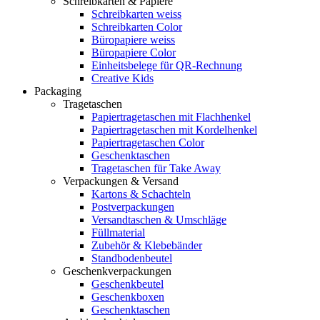
Schreibkarten & Papiere
Schreibkarten weiss
Schreibkarten Color
Büropapiere weiss
Büropapiere Color
Einheitsbelege für QR-Rechnung
Creative Kids
Packaging
Tragetaschen
Papiertragetaschen mit Flachhenkel
Papiertragetaschen mit Kordelhenkel
Papiertragetaschen Color
Geschenktaschen
Tragetaschen für Take Away
Verpackungen & Versand
Kartons & Schachteln
Postverpackungen
Versandtaschen & Umschläge
Füllmaterial
Zubehör & Klebebänder
Standbodenbeutel
Geschenkverpackungen
Geschenkbeutel
Geschenkboxen
Geschenktaschen