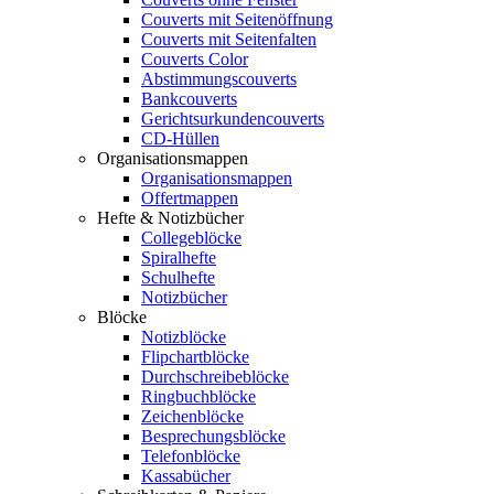
Couverts mit Seitenöffnung
Couverts mit Seitenfalten
Couverts Color
Abstimmungscouverts
Bankcouverts
Gerichtsurkundencouverts
CD-Hüllen
Organisationsmappen
Organisationsmappen
Offertmappen
Hefte & Notizbücher
Collegeblöcke
Spiralhefte
Schulhefte
Notizbücher
Blöcke
Notizblöcke
Flipchartblöcke
Durchschreibeblöcke
Ringbuchblöcke
Zeichenblöcke
Besprechungsblöcke
Telefonblöcke
Kassabücher