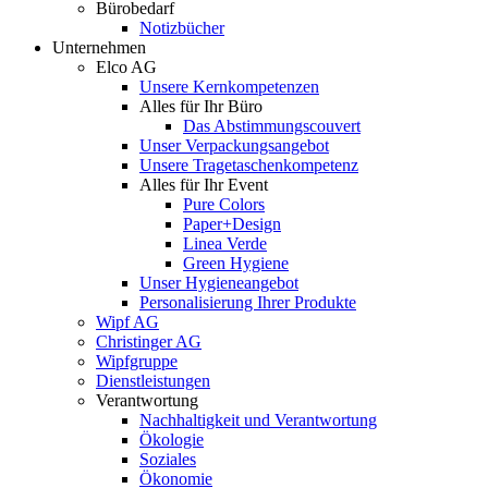
Bürobedarf
Notizbücher
Unternehmen
Elco AG
Unsere Kernkompetenzen
Alles für Ihr Büro
Das Abstimmungscouvert
Unser Verpackungsangebot
Unsere Tragetaschenkompetenz
Alles für Ihr Event
Pure Colors
Paper+Design
Linea Verde
Green Hygiene
Unser Hygieneangebot
Personalisierung Ihrer Produkte
Wipf AG
Christinger AG
Wipfgruppe
Dienstleistungen
Verantwortung
Nachhaltigkeit und Verantwortung
Ökologie
Soziales
Ökonomie