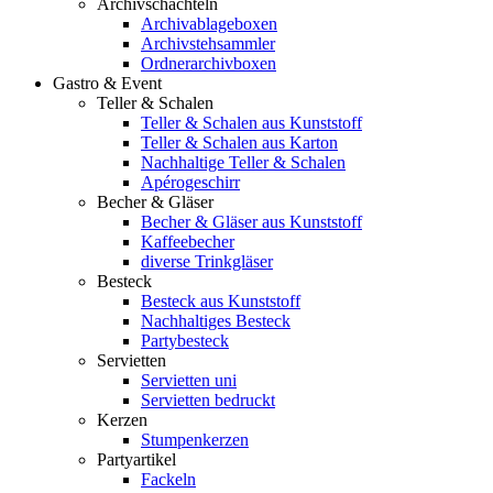
Archivschachteln
Archivablageboxen
Archivstehsammler
Ordnerarchivboxen
Gastro & Event
Teller & Schalen
Teller & Schalen aus Kunststoff
Teller & Schalen aus Karton
Nachhaltige Teller & Schalen
Apérogeschirr
Becher & Gläser
Becher & Gläser aus Kunststoff
Kaffeebecher
diverse Trinkgläser
Besteck
Besteck aus Kunststoff
Nachhaltiges Besteck
Partybesteck
Servietten
Servietten uni
Servietten bedruckt
Kerzen
Stumpenkerzen
Partyartikel
Fackeln