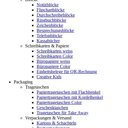
Notizblöcke
Flipchartblöcke
Durchschreibeblöcke
Ringbuchblöcke
Zeichenblöcke
Besprechungsblöcke
Telefonblöcke
Kassabücher
Schreibkarten & Papiere
Schreibkarten weiss
Schreibkarten Color
Büropapiere weiss
Büropapiere Color
Einheitsbelege für QR-Rechnung
Creative Kids
Packaging
Tragetaschen
Papiertragetaschen mit Flachhenkel
Papiertragetaschen mit Kordelhenkel
Papiertragetaschen Color
Geschenktaschen
Tragetaschen für Take Away
Verpackungen & Versand
Kartons & Schachteln