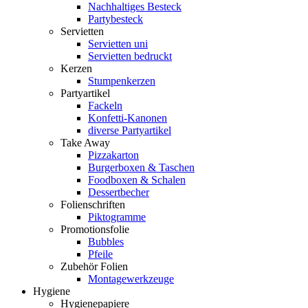
Nachhaltiges Besteck
Partybesteck
Servietten
Servietten uni
Servietten bedruckt
Kerzen
Stumpenkerzen
Partyartikel
Fackeln
Konfetti-Kanonen
diverse Partyartikel
Take Away
Pizzakarton
Burgerboxen & Taschen
Foodboxen & Schalen
Dessertbecher
Folienschriften
Piktogramme
Promotionsfolie
Bubbles
Pfeile
Zubehör Folien
Montagewerkzeuge
Hygiene
Hygienepapiere