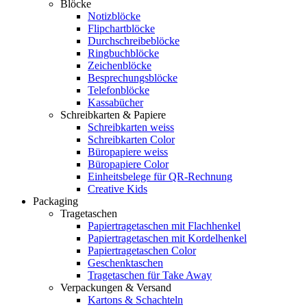
Blöcke
Notizblöcke
Flipchartblöcke
Durchschreibeblöcke
Ringbuchblöcke
Zeichenblöcke
Besprechungsblöcke
Telefonblöcke
Kassabücher
Schreibkarten & Papiere
Schreibkarten weiss
Schreibkarten Color
Büropapiere weiss
Büropapiere Color
Einheitsbelege für QR-Rechnung
Creative Kids
Packaging
Tragetaschen
Papiertragetaschen mit Flachhenkel
Papiertragetaschen mit Kordelhenkel
Papiertragetaschen Color
Geschenktaschen
Tragetaschen für Take Away
Verpackungen & Versand
Kartons & Schachteln