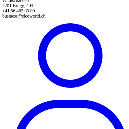
Wildischachen
5201 Brugg, CH
+41 56 462 80 00
business@elcoworld.ch