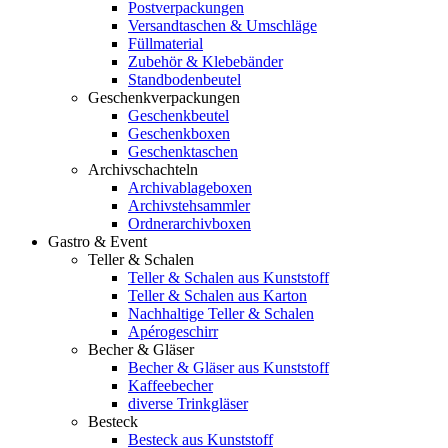
Postverpackungen
Versandtaschen & Umschläge
Füllmaterial
Zubehör & Klebebänder
Standbodenbeutel
Geschenkverpackungen
Geschenkbeutel
Geschenkboxen
Geschenktaschen
Archivschachteln
Archivablageboxen
Archivstehsammler
Ordnerarchivboxen
Gastro & Event
Teller & Schalen
Teller & Schalen aus Kunststoff
Teller & Schalen aus Karton
Nachhaltige Teller & Schalen
Apérogeschirr
Becher & Gläser
Becher & Gläser aus Kunststoff
Kaffeebecher
diverse Trinkgläser
Besteck
Besteck aus Kunststoff