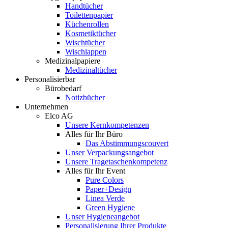
Handtücher
Toilettenpapier
Küchenrollen
Kosmetiktücher
Wischtücher
Wischlappen
Medizinalpapiere
Medizinaltücher
Personalisierbar
Bürobedarf
Notizbücher
Unternehmen
Elco AG
Unsere Kernkompetenzen
Alles für Ihr Büro
Das Abstimmungscouvert
Unser Verpackungsangebot
Unsere Tragetaschenkompetenz
Alles für Ihr Event
Pure Colors
Paper+Design
Linea Verde
Green Hygiene
Unser Hygieneangebot
Personalisierung Ihrer Produkte