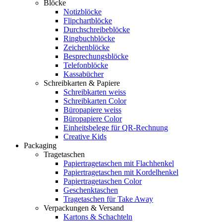
Blöcke
Notizblöcke
Flipchartblöcke
Durchschreibeblöcke
Ringbuchblöcke
Zeichenblöcke
Besprechungsblöcke
Telefonblöcke
Kassabücher
Schreibkarten & Papiere
Schreibkarten weiss
Schreibkarten Color
Büropapiere weiss
Büropapiere Color
Einheitsbelege für QR-Rechnung
Creative Kids
Packaging
Tragetaschen
Papiertragetaschen mit Flachhenkel
Papiertragetaschen mit Kordelhenkel
Papiertragetaschen Color
Geschenktaschen
Tragetaschen für Take Away
Verpackungen & Versand
Kartons & Schachteln