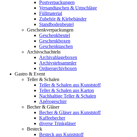
Postverpackungen
Versandtaschen & Umschläge
Füllmaterial
Zubehör & Klebebänder
Standbodenbeutel
Geschenkverpackungen
Geschenkbeutel
Geschenkboxen
Geschenktaschen
Archivschachteln
Archivablageboxen
Archivstehsammler
Ordnerarchivboxen
Gastro & Event
Teller & Schalen
Teller & Schalen aus Kunststoff
Teller & Schalen aus Karton
Nachhaltige Teller & Schalen
Apérogeschirr
Becher & Gläser
Becher & Gläser aus Kunststoff
Kaffeebecher
diverse Trinkgläser
Besteck
Besteck aus Kunststoff