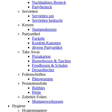
Nachhaltiges Besteck
Partybesteck
Servietten
Servietten uni
Servietten bedruckt
Kerzen
Stumpenkerzen
Partyartikel
Fackeln
Konfetti-Kanonen
diverse Partyartikel
Take Away
Pizzakarton
Burgerboxen & Taschen
Foodboxen & Schalen
Dessertbecher
Folienschriften
Piktogramme
Promotionsfolie
Bubbles
Pfeile
Zubehör Folien
Montagewerkzeuge
Hygiene
Hygienepapiere