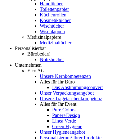
Handtücher
Toilettenpapier
Küchenrollen
Kosmetiktücher
Wischtücher
Wischlappen
Medizinalpapiere
Medizinaltücher
Personalisierbar
Bürobedarf
Notizbücher
Unternehmen
Elco AG
Unsere Kernkompetenzen
Alles für Ihr Büro
Das Abstimmungscouvert
Unser Verpackungsangebot
Unsere Tragetaschenkompetenz
Alles für Ihr Event
Pure Colors
Paper+Design
Linea Verde
Green Hygiene
Unser Hygieneangebot
Personalisierung Ihrer Produkte