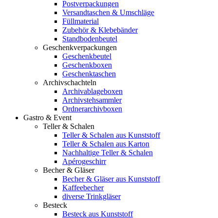
Postverpackungen
Versandtaschen & Umschläge
Füllmaterial
Zubehör & Klebebänder
Standbodenbeutel
Geschenkverpackungen
Geschenkbeutel
Geschenkboxen
Geschenktaschen
Archivschachteln
Archivablageboxen
Archivstehsammler
Ordnerarchivboxen
Gastro & Event
Teller & Schalen
Teller & Schalen aus Kunststoff
Teller & Schalen aus Karton
Nachhaltige Teller & Schalen
Apérogeschirr
Becher & Gläser
Becher & Gläser aus Kunststoff
Kaffeebecher
diverse Trinkgläser
Besteck
Besteck aus Kunststoff