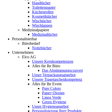
Handtücher
Toilettenpapier
Küchenrollen
Kosmetiktücher
Wischtücher
Wischlappen
Medizinalpapiere
Medizinaltücher
Personalisierbar
Bürobedarf
Notizbücher
Unternehmen
Elco AG
Unsere Kernkompetenzen
Alles für Ihr Büro
Das Abstimmungscouvert
Unser Verpackungsangebot
Unsere Tragetaschenkompetenz
Alles für Ihr Event
Pure Colors
Paper+Design
Linea Verde
Green Hygiene
Unser Hygieneangebot
Personalisierung Ihrer Produkte