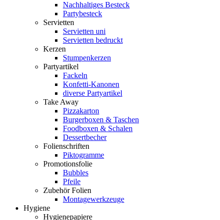
Nachhaltiges Besteck
Partybesteck
Servietten
Servietten uni
Servietten bedruckt
Kerzen
Stumpenkerzen
Partyartikel
Fackeln
Konfetti-Kanonen
diverse Partyartikel
Take Away
Pizzakarton
Burgerboxen & Taschen
Foodboxen & Schalen
Dessertbecher
Folienschriften
Piktogramme
Promotionsfolie
Bubbles
Pfeile
Zubehör Folien
Montagewerkzeuge
Hygiene
Hygienepapiere