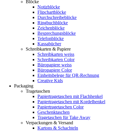
Blöcke
Notizblöcke
Flipchartblöcke
Durchschreibeblöcke
Ringbuchblöcke
Zeichenblöcke
Besprechungsblöcke
Telefonblöcke
Kassabücher
Schreibkarten & Papiere
Schreibkarten weiss
Schreibkarten Color
Büropapiere weiss
Büropapiere Color
Einheitsbelege für QR-Rechnung
Creative Kids
Packaging
Tragetaschen
Papiertragetaschen mit Flachhenkel
Papiertragetaschen mit Kordelhenkel
Papiertragetaschen Color
Geschenktaschen
Tragetaschen für Take Away
Verpackungen & Versand
Kartons & Schachteln