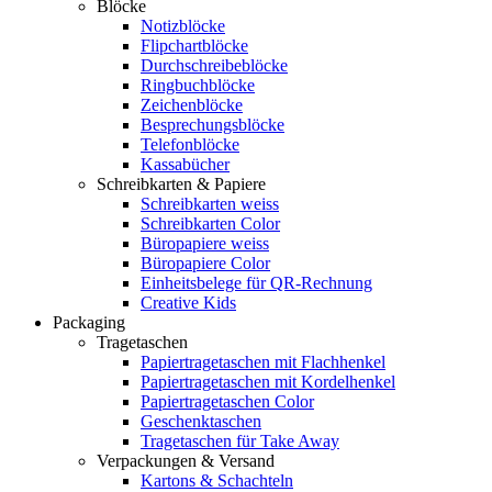
Blöcke
Notizblöcke
Flipchartblöcke
Durchschreibeblöcke
Ringbuchblöcke
Zeichenblöcke
Besprechungsblöcke
Telefonblöcke
Kassabücher
Schreibkarten & Papiere
Schreibkarten weiss
Schreibkarten Color
Büropapiere weiss
Büropapiere Color
Einheitsbelege für QR-Rechnung
Creative Kids
Packaging
Tragetaschen
Papiertragetaschen mit Flachhenkel
Papiertragetaschen mit Kordelhenkel
Papiertragetaschen Color
Geschenktaschen
Tragetaschen für Take Away
Verpackungen & Versand
Kartons & Schachteln