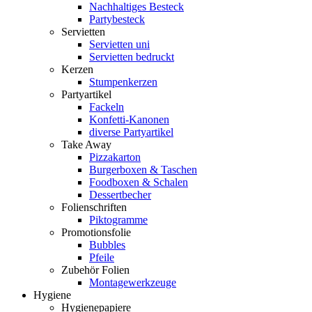
Nachhaltiges Besteck
Partybesteck
Servietten
Servietten uni
Servietten bedruckt
Kerzen
Stumpenkerzen
Partyartikel
Fackeln
Konfetti-Kanonen
diverse Partyartikel
Take Away
Pizzakarton
Burgerboxen & Taschen
Foodboxen & Schalen
Dessertbecher
Folienschriften
Piktogramme
Promotionsfolie
Bubbles
Pfeile
Zubehör Folien
Montagewerkzeuge
Hygiene
Hygienepapiere