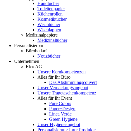
Handtücher
Toilettenpapier
Küchenrollen
Kosmetiktücher
Wischtücher
Wischlappen
Medizinalpapiere
Medizinaltücher
Personalisierbar
Bürobedarf
Notizbücher
Unternehmen
Elco AG
Unsere Kernkompetenzen
Alles für Ihr Büro
Das Abstimmungscouvert
Unser Verpackungsangebot
Unsere Tragetaschenkompetenz
Alles für Ihr Event
Pure Colors
Paper+Design
Linea Verde
Green Hygiene
Unser Hygieneangebot
Personalisierung Ihrer Produkte