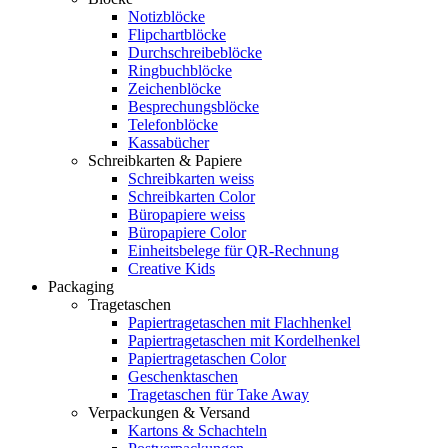
Notizblöcke
Flipchartblöcke
Durchschreibeblöcke
Ringbuchblöcke
Zeichenblöcke
Besprechungsblöcke
Telefonblöcke
Kassabücher
Schreibkarten & Papiere
Schreibkarten weiss
Schreibkarten Color
Büropapiere weiss
Büropapiere Color
Einheitsbelege für QR-Rechnung
Creative Kids
Packaging
Tragetaschen
Papiertragetaschen mit Flachhenkel
Papiertragetaschen mit Kordelhenkel
Papiertragetaschen Color
Geschenktaschen
Tragetaschen für Take Away
Verpackungen & Versand
Kartons & Schachteln