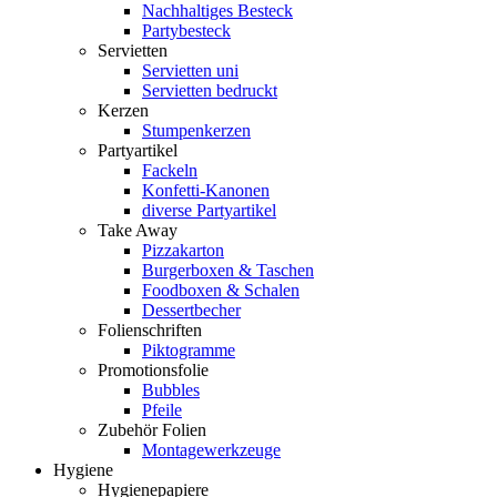
Nachhaltiges Besteck
Partybesteck
Servietten
Servietten uni
Servietten bedruckt
Kerzen
Stumpenkerzen
Partyartikel
Fackeln
Konfetti-Kanonen
diverse Partyartikel
Take Away
Pizzakarton
Burgerboxen & Taschen
Foodboxen & Schalen
Dessertbecher
Folienschriften
Piktogramme
Promotionsfolie
Bubbles
Pfeile
Zubehör Folien
Montagewerkzeuge
Hygiene
Hygienepapiere