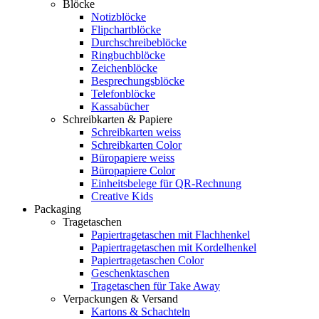
Blöcke
Notizblöcke
Flipchartblöcke
Durchschreibeblöcke
Ringbuchblöcke
Zeichenblöcke
Besprechungsblöcke
Telefonblöcke
Kassabücher
Schreibkarten & Papiere
Schreibkarten weiss
Schreibkarten Color
Büropapiere weiss
Büropapiere Color
Einheitsbelege für QR-Rechnung
Creative Kids
Packaging
Tragetaschen
Papiertragetaschen mit Flachhenkel
Papiertragetaschen mit Kordelhenkel
Papiertragetaschen Color
Geschenktaschen
Tragetaschen für Take Away
Verpackungen & Versand
Kartons & Schachteln