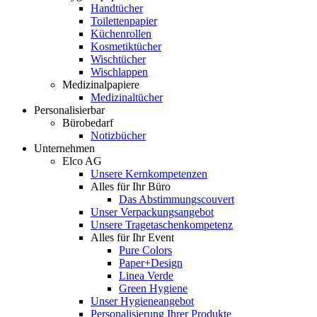
Handtücher
Toilettenpapier
Küchenrollen
Kosmetiktücher
Wischtücher
Wischlappen
Medizinalpapiere
Medizinaltücher
Personalisierbar
Bürobedarf
Notizbücher
Unternehmen
Elco AG
Unsere Kernkompetenzen
Alles für Ihr Büro
Das Abstimmungscouvert
Unser Verpackungsangebot
Unsere Tragetaschenkompetenz
Alles für Ihr Event
Pure Colors
Paper+Design
Linea Verde
Green Hygiene
Unser Hygieneangebot
Personalisierung Ihrer Produkte