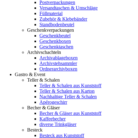
Postverpackungen
Versandtaschen & Umschläge
Füllmaterial
Zubehör & Klebebänder
Standbodenbeutel
Geschenkverpackungen
Geschenkbeutel
Geschenkboxen
Geschenktaschen
Archivschachteln
Archivablageboxen
Archivstehsammler
Ordnerarchivboxen
Gastro & Event
Teller & Schalen
Teller & Schalen aus Kunststoff
Teller & Schalen aus Karton
Nachhaltige Teller & Schalen
Apérogeschirr
Becher & Gläser
Becher & Gläser aus Kunststoff
Kaffeebecher
diverse Trinkgläser
Besteck
Besteck aus Kunststoff