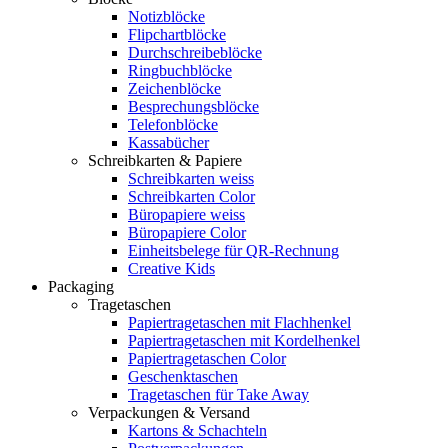
Notizblöcke
Flipchartblöcke
Durchschreibeblöcke
Ringbuchblöcke
Zeichenblöcke
Besprechungsblöcke
Telefonblöcke
Kassabücher
Schreibkarten & Papiere
Schreibkarten weiss
Schreibkarten Color
Büropapiere weiss
Büropapiere Color
Einheitsbelege für QR-Rechnung
Creative Kids
Packaging
Tragetaschen
Papiertragetaschen mit Flachhenkel
Papiertragetaschen mit Kordelhenkel
Papiertragetaschen Color
Geschenktaschen
Tragetaschen für Take Away
Verpackungen & Versand
Kartons & Schachteln