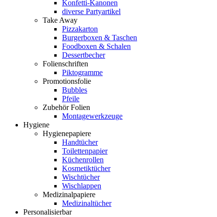
Konfetti-Kanonen
diverse Partyartikel
Take Away
Pizzakarton
Burgerboxen & Taschen
Foodboxen & Schalen
Dessertbecher
Folienschriften
Piktogramme
Promotionsfolie
Bubbles
Pfeile
Zubehör Folien
Montagewerkzeuge
Hygiene
Hygienepapiere
Handtücher
Toilettenpapier
Küchenrollen
Kosmetiktücher
Wischtücher
Wischlappen
Medizinalpapiere
Medizinaltücher
Personalisierbar