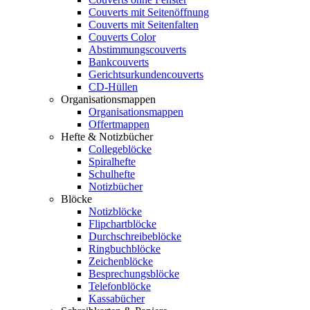
Couverts mit Seitenöffnung
Couverts mit Seitenfalten
Couverts Color
Abstimmungscouverts
Bankcouverts
Gerichtsurkundencouverts
CD-Hüllen
Organisationsmappen
Organisationsmappen
Offertmappen
Hefte & Notizbücher
Collegeblöcke
Spiralhefte
Schulhefte
Notizbücher
Blöcke
Notizblöcke
Flipchartblöcke
Durchschreibeblöcke
Ringbuchblöcke
Zeichenblöcke
Besprechungsblöcke
Telefonblöcke
Kassabücher