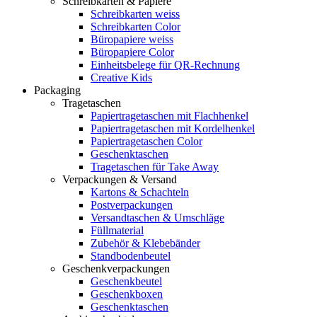
Schreibkarten & Papiere
Schreibkarten weiss
Schreibkarten Color
Büropapiere weiss
Büropapiere Color
Einheitsbelege für QR-Rechnung
Creative Kids
Packaging
Tragetaschen
Papiertragetaschen mit Flachhenkel
Papiertragetaschen mit Kordelhenkel
Papiertragetaschen Color
Geschenktaschen
Tragetaschen für Take Away
Verpackungen & Versand
Kartons & Schachteln
Postverpackungen
Versandtaschen & Umschläge
Füllmaterial
Zubehör & Klebebänder
Standbodenbeutel
Geschenkverpackungen
Geschenkbeutel
Geschenkboxen
Geschenktaschen