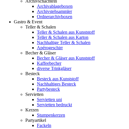
Archivschachteln
Archivablageboxen
Archivstehsammler
Ordnerarchivboxen
Gastro & Event
Teller & Schalen
Teller & Schalen aus Kunststoff
Teller & Schalen aus Karton
Nachhaltige Teller & Schalen
Apérogeschirr
Becher & Gläser
Becher & Gläser aus Kunststoff
Kaffeebecher
diverse Trinkgläser
Besteck
Besteck aus Kunststoff
Nachhaltiges Besteck
Partybesteck
Servietten
Servietten uni
Servietten bedruckt
Kerzen
Stumpenkerzen
Partyartikel
Fackeln