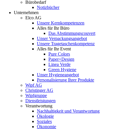
Bürobedarf
Notizbücher
Unternehmen
Elco AG
Unsere Kernkompetenzen
Alles für Ihr Büro
Das Abstimmungscouvert
Unser Verpackungsangebot
Unsere Tragetaschenkompetenz
Alles für Ihr Event
Pure Colors
Paper+Design
Linea Verde
Green Hygiene
Unser Hygieneangebot
Personalisierung Ihrer Produkte
Wipf AG
Christinger AG
Wipfgruppe
Dienstleistungen
Verantwortung
Nachhaltigkeit und Verantwortung
Ökologie
Soziales
Ökonomie