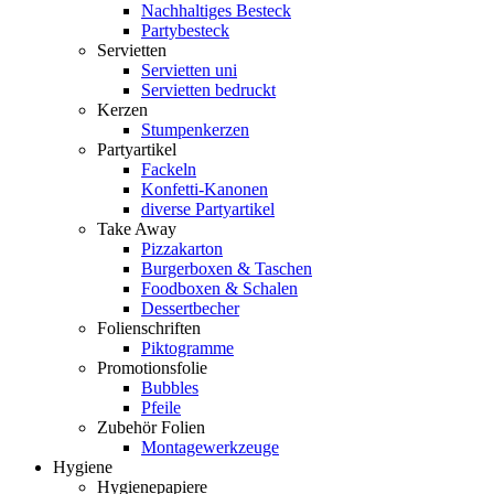
Nachhaltiges Besteck
Partybesteck
Servietten
Servietten uni
Servietten bedruckt
Kerzen
Stumpenkerzen
Partyartikel
Fackeln
Konfetti-Kanonen
diverse Partyartikel
Take Away
Pizzakarton
Burgerboxen & Taschen
Foodboxen & Schalen
Dessertbecher
Folienschriften
Piktogramme
Promotionsfolie
Bubbles
Pfeile
Zubehör Folien
Montagewerkzeuge
Hygiene
Hygienepapiere