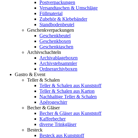
Postverpackungen
Versandtaschen & Umschläge
Füllmaterial
Zubehör & Klebebänder
Standbodenbeutel
Geschenkverpackungen
Geschenkbeutel
Geschenkboxen
Geschenktaschen
Archivschachteln
Archivablageboxen
Archivstehsammler
Ordnerarchivboxen
Gastro & Event
Teller & Schalen
Teller & Schalen aus Kunststoff
Teller & Schalen aus Karton
Nachhaltige Teller & Schalen
Apérogeschirr
Becher & Gläser
Becher & Gläser aus Kunststoff
Kaffeebecher
diverse Trinkgläser
Besteck
Besteck aus Kunststoff