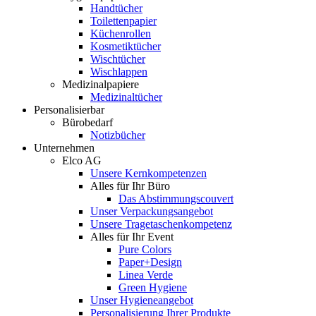
Handtücher
Toilettenpapier
Küchenrollen
Kosmetiktücher
Wischtücher
Wischlappen
Medizinalpapiere
Medizinaltücher
Personalisierbar
Bürobedarf
Notizbücher
Unternehmen
Elco AG
Unsere Kernkompetenzen
Alles für Ihr Büro
Das Abstimmungscouvert
Unser Verpackungsangebot
Unsere Tragetaschenkompetenz
Alles für Ihr Event
Pure Colors
Paper+Design
Linea Verde
Green Hygiene
Unser Hygieneangebot
Personalisierung Ihrer Produkte