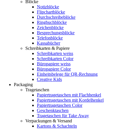
Blöcke
Notizblöcke
Flipchartblöcke
Durchschreibeblöcke
Ringbuchblöcke
Zeichenblöcke
Besprechungsblöcke
Telefonblöcke
Kassabücher
Schreibkarten & Papiere
Schreibkarten weiss
Schreibkarten Color
Büropapiere weiss
Büropapiere Color
Einheitsbelege für QR-Rechnung
Creative Kids
Packaging
Tragetaschen
Papiertragetaschen mit Flachhenkel
Papiertragetaschen mit Kordelhenkel
Papiertragetaschen Color
Geschenktaschen
Tragetaschen für Take Away
Verpackungen & Versand
Kartons & Schachteln