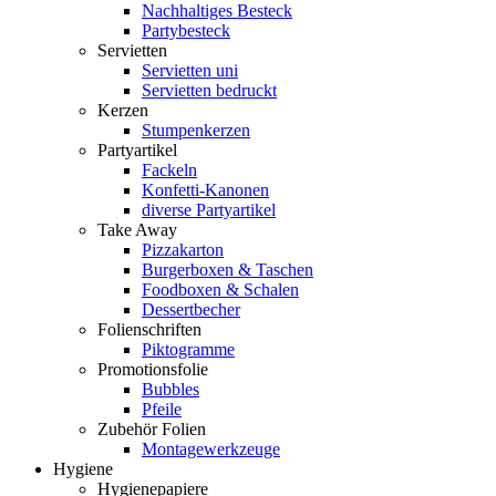
Nachhaltiges Besteck
Partybesteck
Servietten
Servietten uni
Servietten bedruckt
Kerzen
Stumpenkerzen
Partyartikel
Fackeln
Konfetti-Kanonen
diverse Partyartikel
Take Away
Pizzakarton
Burgerboxen & Taschen
Foodboxen & Schalen
Dessertbecher
Folienschriften
Piktogramme
Promotionsfolie
Bubbles
Pfeile
Zubehör Folien
Montagewerkzeuge
Hygiene
Hygienepapiere