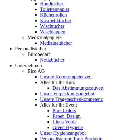
Handtücher
Toilettenpapier
Küchenrollen
Kosmetiktücher
Wischtücher
Wischlappen
Medizinalpapiere
Medizinaltücher
Personalisierbar
Bürobedarf
Notizbücher
Unternehmen
Elco AG
Unsere Kernkompetenzen
Alles für Ihr Büro
Das Abstimmungscouvert
Unser Verpackungsangebot
Unsere Tragetaschenkompetenz
Alles für Ihr Event
Pure Colors
Paper+Design
Linea Verde
Green Hygiene
Unser Hygieneangebot
Personalisierung Ihrer Produkte