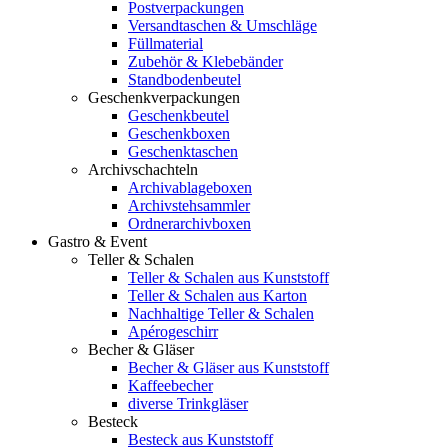
Postverpackungen
Versandtaschen & Umschläge
Füllmaterial
Zubehör & Klebebänder
Standbodenbeutel
Geschenkverpackungen
Geschenkbeutel
Geschenkboxen
Geschenktaschen
Archivschachteln
Archivablageboxen
Archivstehsammler
Ordnerarchivboxen
Gastro & Event
Teller & Schalen
Teller & Schalen aus Kunststoff
Teller & Schalen aus Karton
Nachhaltige Teller & Schalen
Apérogeschirr
Becher & Gläser
Becher & Gläser aus Kunststoff
Kaffeebecher
diverse Trinkgläser
Besteck
Besteck aus Kunststoff