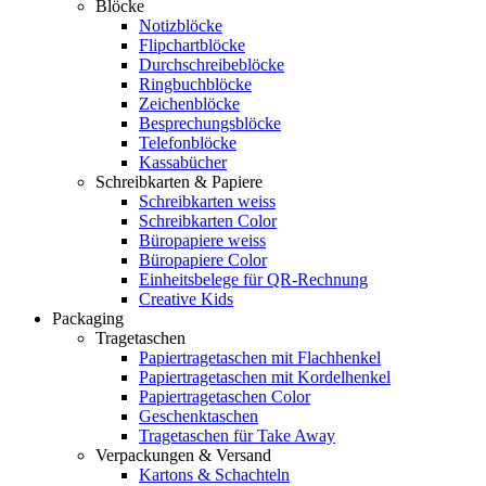
Blöcke
Notizblöcke
Flipchartblöcke
Durchschreibeblöcke
Ringbuchblöcke
Zeichenblöcke
Besprechungsblöcke
Telefonblöcke
Kassabücher
Schreibkarten & Papiere
Schreibkarten weiss
Schreibkarten Color
Büropapiere weiss
Büropapiere Color
Einheitsbelege für QR-Rechnung
Creative Kids
Packaging
Tragetaschen
Papiertragetaschen mit Flachhenkel
Papiertragetaschen mit Kordelhenkel
Papiertragetaschen Color
Geschenktaschen
Tragetaschen für Take Away
Verpackungen & Versand
Kartons & Schachteln