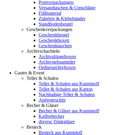
Postverpackungen
Versandtaschen & Umschläge
Füllmaterial
Zubehör & Klebebänder
Standbodenbeutel
Geschenkverpackungen
Geschenkbeutel
Geschenkboxen
Geschenktaschen
Archivschachteln
Archivablageboxen
Archivstehsammler
Ordnerarchivboxen
Gastro & Event
Teller & Schalen
Teller & Schalen aus Kunststoff
Teller & Schalen aus Karton
Nachhaltige Teller & Schalen
Apérogeschirr
Becher & Gläser
Becher & Gläser aus Kunststoff
Kaffeebecher
diverse Trinkgläser
Besteck
Besteck aus Kunststoff