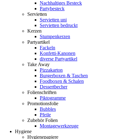
Nachhaltiges Besteck
Partybesteck
Servietten
Servietten uni
Servietten bedruckt
Kerzen
Stumpenkerzen
Partyartikel
Fackeln
Konfetti-Kanonen
diverse Partyartikel
Take Away
Pizzakarton
Burgerboxen & Taschen
Foodboxen & Schalen
Dessertbecher
Folienschriften
Piktogramme
Promotionsfolie
Bubbles
Pfeile
Zubehör Folien
Montagewerkzeuge
Hygiene
Hygienepapiere