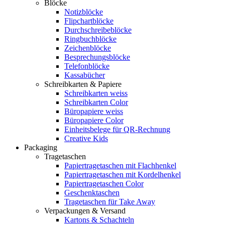
Blöcke
Notizblöcke
Flipchartblöcke
Durchschreibeblöcke
Ringbuchblöcke
Zeichenblöcke
Besprechungsblöcke
Telefonblöcke
Kassabücher
Schreibkarten & Papiere
Schreibkarten weiss
Schreibkarten Color
Büropapiere weiss
Büropapiere Color
Einheitsbelege für QR-Rechnung
Creative Kids
Packaging
Tragetaschen
Papiertragetaschen mit Flachhenkel
Papiertragetaschen mit Kordelhenkel
Papiertragetaschen Color
Geschenktaschen
Tragetaschen für Take Away
Verpackungen & Versand
Kartons & Schachteln