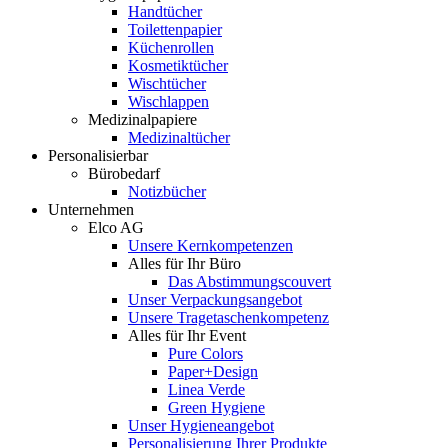
Handtücher
Toilettenpapier
Küchenrollen
Kosmetiktücher
Wischtücher
Wischlappen
Medizinalpapiere
Medizinaltücher
Personalisierbar
Bürobedarf
Notizbücher
Unternehmen
Elco AG
Unsere Kernkompetenzen
Alles für Ihr Büro
Das Abstimmungscouvert
Unser Verpackungsangebot
Unsere Tragetaschenkompetenz
Alles für Ihr Event
Pure Colors
Paper+Design
Linea Verde
Green Hygiene
Unser Hygieneangebot
Personalisierung Ihrer Produkte